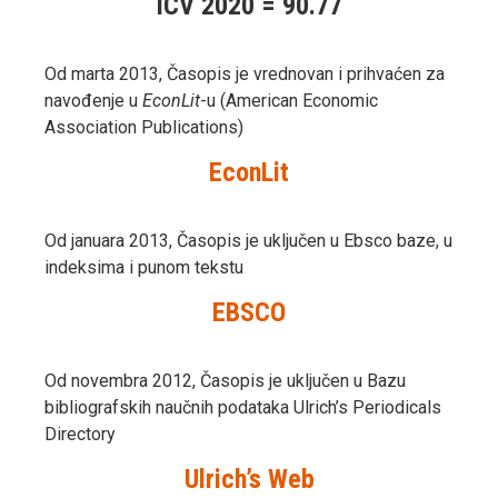
ICV 2020 = 90.77
Od marta 2013, Časopis je vrednovan i prihvaćen za
navođenje u
EconLit
-u (American Economic
Association Publications)
EconLit
Od januara 2013, Časopis je uključen u Ebsco baze, u
indeksima i punom tekstu
EBSCO
Od novembra 2012, Časopis je uključen u Bazu
bibliografskih naučnih podataka Ulrich’s Periodicals
Directory
Ulrich’s Web