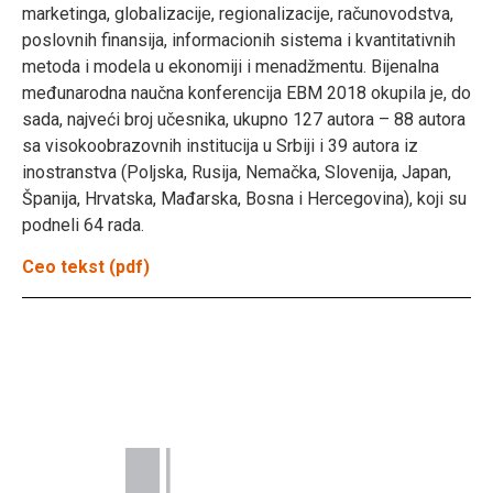
marketinga, globalizacije, regionalizacije, računovodstva,
poslovnih finansija, informacionih sistema i kvantitativnih
metoda i modela u ekonomiji i menadžmentu. Bijenalna
međunarodna naučna konferencija EBM 2018 okupila je, do
sada, najveći broj učesnika, ukupno 127 autora – 88 autora
sa visokoobrazovnih institucija u Srbiji i 39 autora iz
inostranstva (Poljska, Rusija, Nemačka, Slovenija, Japan,
Španija, Hrvatska, Mađarska, Bosna i Hercegovina), koji su
podneli 64 rada.
Ceo tekst (pdf)