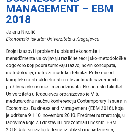
MANAGEMENT – EBM
2018
Jelena Nikolić
Ekonomski fakultet Univerziteta u Kragujevcu
Brojni izazovi i problemi u oblasti ekonomije i
menadžmenta uslovljavaju različite teorijsko-metodološke
odgovore koji podrazumevaju razvoj novih koncepata,
metodologija, metoda, modela i tehnika. Polazeći od
kompleksnosti, aktuelnosti i relevantnosti savremenih
problema ekonomije i menadžmenta, Ekonomski fakultet
Univerziteta u Kragujevcu organizovao je V-tu
međunarodnu naučnu konferenciju Contemporary Issues in
Economics, Business and Management (EBM 2018), koja
je održana 9. i 10. novembra 2018. Predmet razmatranja, u
radovima koje su dostavili i prezentirali učesnici EBM
2018, bile su različite teme iz oblasti menadžmenta,