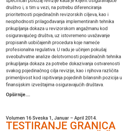
specifičan položaj revizije kada je klijent osiguravajuće
društvo i, s tim u vezi, na potrebu diferenciranja
prioritetnosti pojedinačnih revizorskih ciljeva, kao i
neophodnosti prilagođavanja implementiranih tehnika
prikupljanja dokaza u revizorskom angažmanu kod
osiguravajućeg društva, uz istovremeno uvažavanje
propisanih uobičajenih procedura koje nameće
profesionalna regulativa. U radu je učinjen pokušaj
sveobuhvatne analize delotvornosti pojedinačnih tehnika
prikupljanja dokaza za potrebe dokazivanja ostvarenosti
svakog pojedinačnog cilja revizije, kao i njihova različita
primenljivost kod ispitivanja pojedinih bilansnih pozicija u
finansijskim izveštajima osiguravajućih društava.
Opširnije....
Volumen 16 Sveska 1, Januar – April 2014.
TESTIRANJE GRANICA