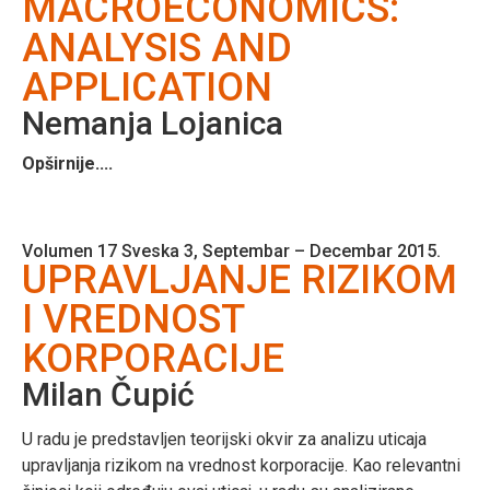
MACROECONOMICS:
ANALYSIS AND
APPLICATION
Nemanja Lojanica
Opširnije....
Volumen 17 Sveska 3, Septembar – Decembar 2015.
UPRAVLJANJE RIZIKOM
I VREDNOST
KORPORACIJE
Milan Čupić
U radu je predstavljen teorijski okvir za analizu uticaja
upravljanja rizikom na vrednost korporacije. Kao relevantni