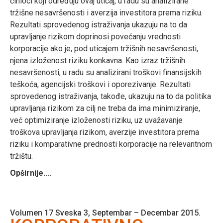
činioci koji određuju ovaj uticaj, u radu su analizirane
tržišne nesavršenosti i averzija investitora prema riziku.
Rezultati sprovedenog istraživanja ukazuju na to da
upravljanje rizikom doprinosi povećanju vrednosti
korporacije ako je, pod uticajem tržišnih nesavršenosti,
njena izloženost riziku konkavna. Kao izraz tržišnih
nesavršenosti, u radu su analizirani troškovi finansijskih
teškoća, agencijski troškovi i oporezivanje. Rezultati
sprovedenog istraživanja, takođe, ukazuju na to da politika
upravljanja rizikom za cilj ne treba da ima minimiziranje,
već optimiziranje izloženosti riziku, uz uvažavanje
troškova upravljanja rizikom, averzije investitora prema
riziku i komparativne prednosti korporacije na relevantnom
tržištu.
Opširnije....
Volumen 17 Sveska 3, Septembar – Decembar 2015.