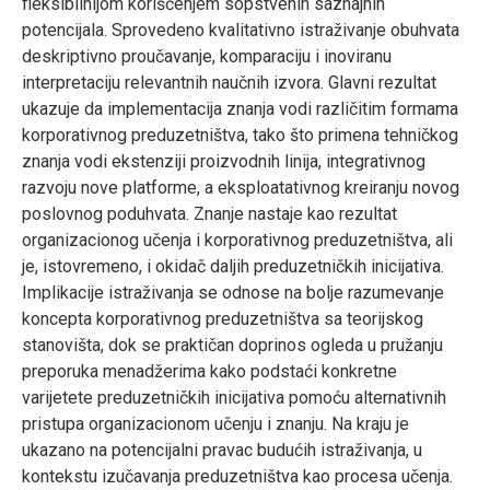
fleksibilnijom korišćenjem sopstvenih saznajnih
potencijala. Sprovedeno kvalitativno istraživanje obuhvata
deskriptivno proučavanje, komparaciju i inoviranu
interpretaciju relevantnih naučnih izvora. Glavni rezultat
ukazuje da implementacija znanja vodi različitim formama
korporativnog preduzetništva, tako što primena tehničkog
znanja vodi ekstenziji proizvodnih linija, integrativnog
razvoju nove platforme, a eksploatativnog kreiranju novog
poslovnog poduhvata. Znanje nastaje kao rezultat
organizacionog učenja i korporativnog preduzetništva, ali
je, istovremeno, i okidač daljih preduzetničkih inicijativa.
Implikacije istraživanja se odnose na bolje razumevanje
koncepta korporativnog preduzetništva sa teorijskog
stanovišta, dok se praktičan doprinos ogleda u pružanju
preporuka menadžerima kako podstaći konkretne
varijetete preduzetničkih inicijativa pomoću alternativnih
pristupa organizacionom učenju i znanju. Na kraju je
ukazano na potencijalni pravac budućih istraživanja, u
kontekstu izučavanja preduzetništva kao procesa učenja.