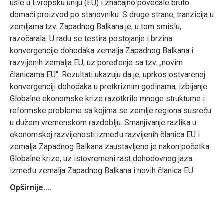
ušle u Evropsku uniju (EU) i značajno povećale bruto
domaći proizvod po stanovniku. S druge strane, tranzicija u
zemljama tzv. Zapadnog Balkana je, u tom smislu,
razočarala. U radu se testira postojanje i brzina
konvergencije dohodaka zemalja Zapadnog Balkana i
razvijenih zemalja EU, uz poređenje sa tzv. „novim
članicama EU“. Rezultati ukazuju da je, uprkos ostvarenoj
konvergenciji dohodaka u pretkriznim godinama, izbijanje
Globalne ekonomske krize razotkrilo mnoge strukturne i
reformske probleme sa kojima se zemlje regiona susreću
u dužem vremenskom razdoblju. Smanjivanje razlika u
ekonomskoj razvijenosti između razvijenih članica EU i
zemalja Zapadnog Balkana zaustavljeno je nakon početka
Globalne krize, uz istovremeni rast dohodovnog jaza
između zemalja Zapadnog Balkana i novih članica EU.
Opširnije....