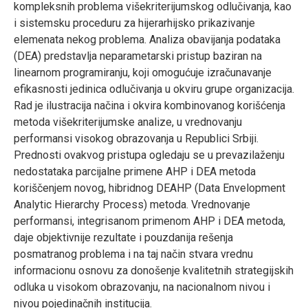
kompleksnih problema višekriterijumskog odlučivanja, kao
i sistemsku proceduru za hijerarhijsko prikazivanje
elemenata nekog problema. Analiza obavijanja podataka
(DEA) predstavlja neparametarski pristup baziran na
linearnom programiranju, koji omogućuje izračunavanje
efikasnosti jedinica odlučivanja u okviru grupe organizacija.
Rad je ilustracija načina i okvira kombinovanog korišćenja
metoda višekriterijumske analize, u vrednovanju
performansi visokog obrazovanja u Republici Srbiji.
Prednosti ovakvog pristupa ogledaju se u prevazilaženju
nedostataka parcijalne primene AHP i DEA metoda
koriščenjem novog, hibridnog DEAHP (Data Envelopment
Analytic Hierarchy Process) metoda. Vrednovanje
performansi, integrisanom primenom AHP i DEA metoda,
daje objektivnije rezultate i pouzdanija rešenja
posmatranog problema i na taj način stvara vrednu
informacionu osnovu za donošenje kvalitetnih strategijskih
odluka u visokom obrazovanju, na nacionalnom nivou i
nivou pojedinačnih institucija.