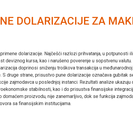
ENE DOLARIZACIJE ZA M
 primene dolarizacije. Najčešći razlozi prihvatanja, u potpunosti i
lnost deviznog kursa, kao i narušeno poverenje u sopstvenu valutu
olarizacija doprinosi sniženju troškova transakcija u međunarodnoj 
aće. S druge strane, prisustvo pune dolarizacije označava gubitak
nkcije zajmodavca u poslednjoj instanci. Rezultati analize ukazuju
roekonomske stabilnosti, kao i do prisustva finansijske integracij
o domaćem proizvodu, nije zanemarljivo, dok se funkcija zajmoda
ovora sa finansijskim institucijama.