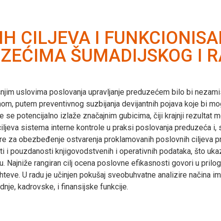
H CILJEVA I FUNKCIONIS
ZEĆIMA ŠUMADIJSKOG I 
njim uslovima poslovanja upravljanje preduzećem bilo bi nezamisl
nom, putem preventivnog suzbijanja devijantnih pojava koje bi mog
se potencijalno izlaže značajnim gubicima, čiji krajnji rezultat 
 ciljeva sistema interne kontrole u praksi poslovanja preduzeća i, 
re za obezbeđenje ostvarenja proklamovanih poslovnih ciljeva pre
nosti i pouzdanosti knjigovodstvenih i operativnih podataka, što
u. Najniže rangiran cilj ocena poslovne efikasnosti govori u pril
teve. U radu je učinjen pokušaj sveobuhvatne analizire načina im
je, kadrovske, i finansijske funkcije.