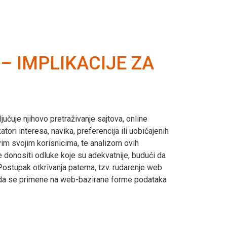
 IMPLIKACIJE ZA
učuje njihovo pretraživanje sajtova, online
ri interesa, navika, preferencija ili uobičajenih
vim svojim korisnicima, te analizom ovih
 donositi odluke koje su adekvatnije, budući da
ostupak otkrivanja paterna, tzv. rudarenje web
gu da se primene na web-bazirane forme podataka