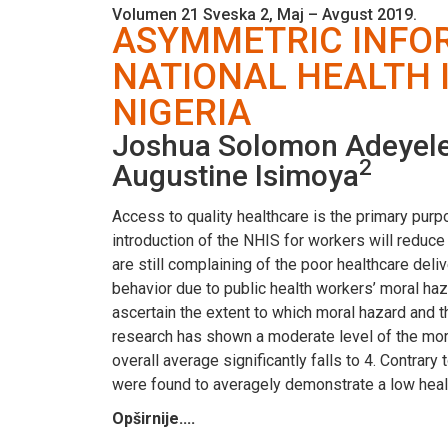
Volumen 21 Sveska 2, Maj – Avgust 2019.
ASYMMETRIC INFOR
NATIONAL HEALTH 
NIGERIA
Joshua Solomon Adeyel
2
Augustine Isimoya
Access to quality healthcare is the primary purp
introduction of the NHIS for workers will reduce 
are still complaining of the poor healthcare deli
behavior due to public health workers’ moral haz
ascertain the extent to which moral hazard and t
research has shown a moderate level of the mor
overall average significantly falls to 4. Contra
were found to averagely demonstrate a low healt
Opširnije....