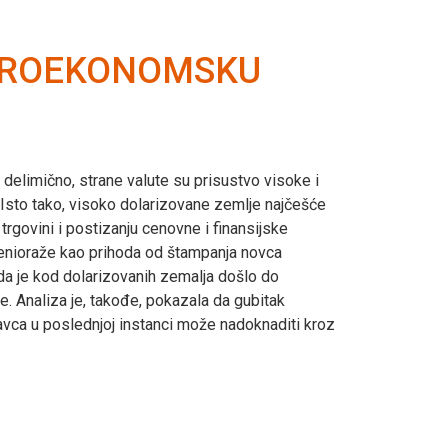
AKROEKONOMSKU
li delimično, strane valute su prisustvo visoke i
. Isto tako, visoko dolarizovane zemlje najčešće
trgovini i postizanju cenovne i finansijske
 senioraže kao prihoda od štampanja novca
 da je kod dolarizovanih zemalja došlo do
e. Analiza je, takođe, pokazala da gubitak
vca u poslednjoj instanci može nadoknaditi kroz