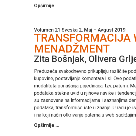
Opširnije....
Volumen 21 Sveska 2, Maj – Avgust 2019.
TRANSFORMACIJA W
MENADŽMENT
Zita Bošnjak, Olivera Grl
Preduzeća svakodnevno prikupljaju različite poda
kupovine, postavljanje komentara i sl. Ove podat
modaliteta ponašanja pojedinaca, tzv. paterni. 
podataka stekne uvid u njihove navike i tendenc
su zasnovane na informacijama i saznanjima deriv
podataka, transformiše iste u znanje. U radu je
i na koji način otkrivanje paterna u web sadržaj
Opširnije....