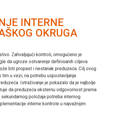
ANJE INTERNE
RAŠKOG OKRUGA
ivo. Zahvaljujući kontroli, omogućeno je
le da ugroze ostvarenje definisanih ciljeva.
može biti propast i nestanak preduzeća. Cilj ovog
s tim u vezi, na potrebu uspostavljanja
duzeća. Istraživanje je pokazalo da je najbolje
 ukazuje da preduzeća eksternu odgovornost prema
og sekundarnog položaja potreba internog
plementacije interne kontrole u najvažnijim