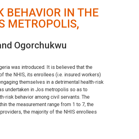
 BEHAVIOR IN THE
S METROPOLIS,
nd Ogorchukwu
ria was introduced. It is believed that the
f the NHIS, its enrollees (i.e. insured workers)
 engaging themselves in a detrimental health-risk
was undertaken in Jos metropolis so as to
lth-risk behavior among civil servants. The
hin the measurement range from 1 to 7, the
providers, the majority of the NHIS enrollees