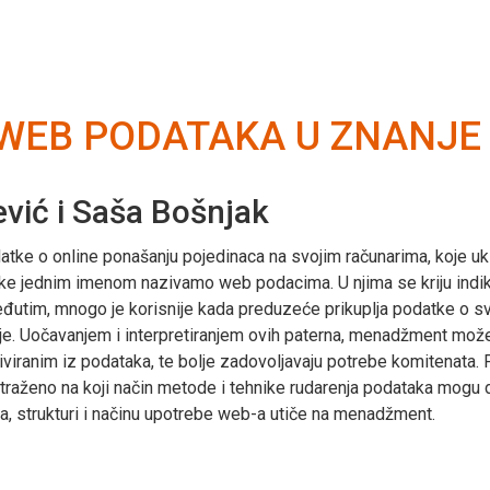
EB PODATAKA U ZNANJE –
jević i Saša Bošnjak
tke o online ponašanju pojedinaca na svojim računarima, koje uklj
ke jednim imenom nazivamo web podacima. U njima se kriju indikato
Međutim, mnogo je korisnije kada preduzeće prikuplja podatke o s
ije. Uočavanjem i interpretiranjem ovih paterna, menadžment može
iranim iz podataka, te bolje zadovoljavaju potrebe komitenata. P
 istraženo na koji način metode i tehnike rudarenja podataka mo
ima, strukturi i načinu upotrebe web-a utiče na menadžment.