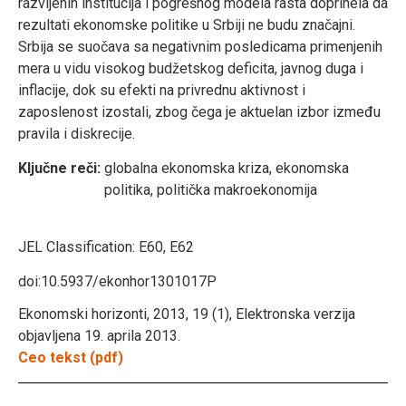
razvijenih institucija i pogrešnog modela rasta doprinela da
rezultati ekonomske politike u Srbiji ne budu značajni.
Srbija se suočava sa negativnim posledicama primenjenih
mera u vidu visokog budžetskog deficita, javnog duga i
inflacije, dok su efekti na privrednu aktivnost i
zaposlenost izostali, zbog čega je aktuelan izbor između
pravila i diskrecije.
Ključne reči:
globalna ekonomska kriza, ekonomska
politika, politička makroekonomija
JEL Classification:
E60, E62
doi:10.5937/ekonhor1301017P
Ekonomski horizonti, 2013, 19 (1), Elektronska verzija
objavljena 19. aprila 2013.
Ceo tekst (pdf)