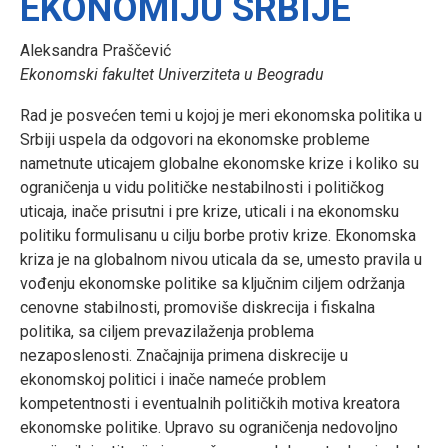
EKONOMIJU SRBIJE
Aleksandra Praščević
Ekonomski fakultet Univerziteta u Beogradu
Rad je posvećen temi u kojoj je meri ekonomska politika u
Srbiji uspela da odgovori na ekonomske probleme
nametnute uticajem globalne ekonomske krize i koliko su
ograničenja u vidu političke nestabilnosti i političkog
uticaja, inače prisutni i pre krize, uticali i na ekonomsku
politiku formulisanu u cilju borbe protiv krize. Ekonomska
kriza je na globalnom nivou uticala da se, umesto pravila u
vođenju ekonomske politike sa ključnim ciljem održanja
cenovne stabilnosti, promoviše diskrecija i fiskalna
politika, sa ciljem prevazilaženja problema
nezaposlenosti. Značajnija primena diskrecije u
ekonomskoj politici i inače nameće problem
kompetentnosti i eventualnih političkih motiva kreatora
ekonomske politike. Upravo su ograničenja nedovoljno