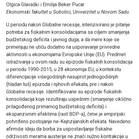
Olgica Glavaški i Emilija Beker Pucar
Ekonomski fakultet u Subotici, Univerzitet u Novom Sadu
U periodu nakon Globalne recesije, intenzivirano je pitanje
potreba za fiskalnim konsolidacijama sa ciljem smanjenja
budžetskog deficita i javnog duga, a da mere koje se
primenjuju ne utiču dodatno na usporavanje privredne
aktivnosti u ekonomijama Evropske Unije (EU). Predmet
istraživanja u ovom radu su epizode fiskalnih konsolidacija
u periodu 1990-2015, u 28 ekonomija EU, u kontekstu
diferencijacije višegodišnjih nasuprot jednogodišnjih
(hladan tuš) epizoda i njihovih efekata, pre i nakon
Globalne recesije. Identifikovane su epizode fiskalnih
konsolidacija koje rezultiraju uspešnim (smanjenje ciklično
prilagođenog primarnog budžetskog deficita) i
ekspanzivnim efektima (rast BDP-a), čime je empirijski
potvrđeno postojanje ne-Kejnzijanskih efekata. Navedeno
afirmiše ideju da borba za uspostavljanje fiskalne
održivosti merama austerije ne znači nužno kontrakcije u