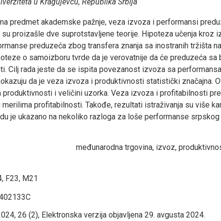
verziteta u Kragujevcu, Republika Srbija
ama predmet akademske pažnje, veza izvoza i performansi preduze
a su proizašle dve suprotstavljene teorije. Hipoteza učenja kroz 
ormanse preduzeća zbog transfera znanja sa inostranih tržišta na
poteze o samoizboru tvrde da je verovatnije da će preduzeća sa b
. Cilj rada jeste da se ispita povezanost izvoza sa performansa
pokazuju da je veza izvoza i produktivnosti statistički značajna. O
produktivnosti i veličini uzorka. Veza izvoza i profitabilnosti p
merilima profitabilnosti. Takođe, rezultati istraživanja su više ka
radu je ukazano na nekoliko razloga za loše performanse srpskog
međunarodna trgovina, izvoz, produktivnost,
4, F23, M21
2402133C
024, 26 (2), Elektronska verzija objavljena 29. avgusta 2024.