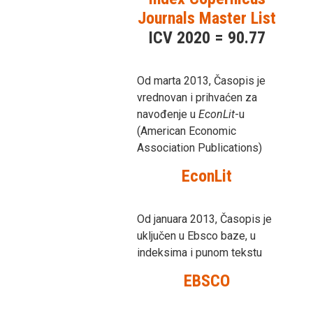
Journals Master List
ICV 2020 = 90.77
Od marta 2013, Časopis je
vrednovan i prihvaćen za
navođenje u
EconLit
-u
(American Economic
Association Publications)
EconLit
Od januara 2013, Časopis je
uključen u Ebsco baze, u
indeksima i punom tekstu
EBSCO