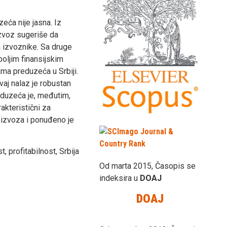
ća nije jasna. Iz
izvoz sugeriše da
 izvoznike. Sa druge
oljim finansijskim
ma preduzeća u Srbiji.
vaj nalaz je robustan
reduzeća je, međutim,
rakteristični za
 izvoza i ponuđeno je
 profitabilnost, Srbija
Od marta 2015, Časopis se
indeksira u
DOAJ
DOAJ