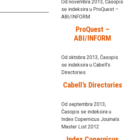
Od novembra 2013, Časopis
se indeksira u ProQuest –
ABI/INFORM
ProQuest –
ABI/INFORM
Od oktobra 2013, Časopis
se indeksira u Cabell’s
Directories
Cabell’s Directories
Od septembra 2013,
Časopis se indeksira u
Index Copernicus Journals
Master List 2012
Index Copernicus