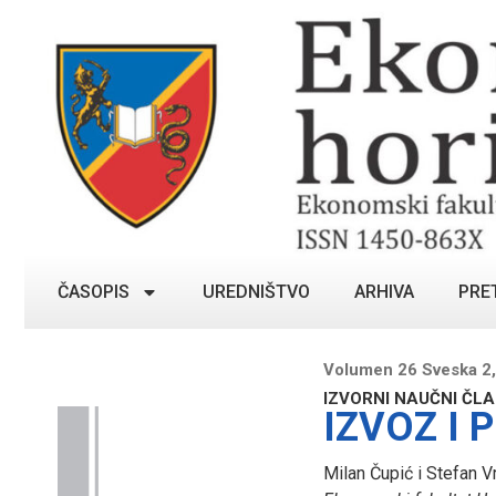
ČASOPIS
UREDNIŠTVO
ARHIVA
PRE
Volumen 26 Sveska 2,
IZVORNI NAUČNI ČL
IZVOZ I
Milan Čupić i Stefan V