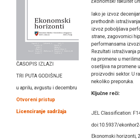
Ekonomski fakultet Uni
Iako je izvoz decenij
prethodnih istraživanj
izvoz poboljšava perf
strane, zagovornici hi
performansama izvoziti
Rezultati istraživanja 
na promene u merilima 
ČASOPIS IZLAZI
osetljiva na promene u 
proizvodni sektor. U 
TRI PUTA GODIŠNJE
nekoliko preporuka.
u aprilu, avgustu i decembru
Ključne reči:
Otvoreni pristup
Licenciranje sadržaja
JEL Classification:
F1
doi:10.5937/ekonhor
Ekonomski horizonti, 2