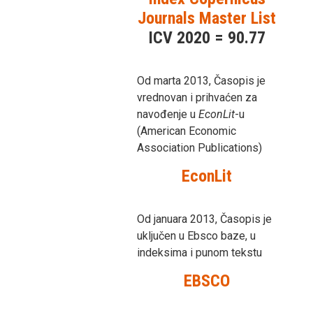
Journals Master List
ICV 2020 = 90.77
Od marta 2013, Časopis je
vrednovan i prihvaćen za
navođenje u
EconLit
-u
(American Economic
Association Publications)
EconLit
Od januara 2013, Časopis je
uključen u Ebsco baze, u
indeksima i punom tekstu
EBSCO