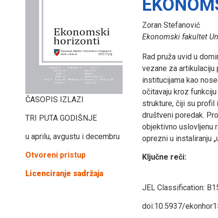
EKONOMS
Zoran Stefanović
Ekonomski fakultet Uni
Rad pruža uvid u domi
vezane za artikulaciju
institucijama kao nose
očitavaju kroz funkciju
ČASOPIS IZLAZI
strukture, čiji su prof
društveni poredak. Pro
TRI PUTA GODIŠNJE
objektivno uslovljenu r
u aprilu, avgustu i decembru
oprezni u instaliranju 
Otvoreni pristup
Ključne reči:
Licenciranje sadržaja
JEL Classification:
B15
doi:10.5937/ekonhor