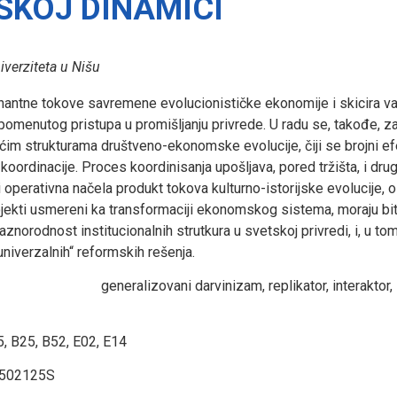
KOJ DINAMICI
verziteta u Nišu
nantne tokove savremene evolucionističke ekonomije i skicira v
 pomenutog pristupa u promišljanju privrede. U radu se, takođe, z
ćim strukturama društveno-ekonomske evolucije, čiji se brojni ef
 koordinacije. Proces koordinisanja upošljava, pored tržišta, i dru
il i operativna načela produkt tokova kulturno-istorijske evolucije,
jekti usmereni ka transformaciji ekonomskog sistema, moraju biti
aznorodnost institucionalnih strutkura u svetskoj privredi, i, u t
„univerzalnih“ reformskih rešenja.
generalizovani darvinizam, replikator, interaktor, 
, B25, B52, E02, E14
1502125S