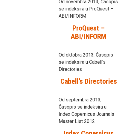
Od novembra 2013, Časopis
se indeksira u ProQuest –
ABI/INFORM
ProQuest –
ABI/INFORM
Od oktobra 2013, Časopis
se indeksira u Cabell’s
Directories
Cabell’s Directories
Od septembra 2013,
Časopis se indeksira u
Index Copernicus Journals
Master List 2012
Index Copernicus