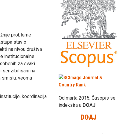
ažnije probleme
astupa stav o
ekti na nivou društva
ge institucionalne
 osobenih za svaki
 senzibilisani na
om smislu, veoma
institucije, koordinacija
Od marta 2015, Časopis se
indeksira u
DOAJ
DOAJ