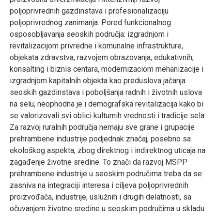
poljoprivrednih gazdinstava i profesionalizaciju
poljoprivrednog zanimanja. Pored funkcionalnog
osposobljavanja seoskih područja: izgradnjom i
revitalizacijom privredne i komunalne infrastrukture,
objekata zdravstva, razvojem obrazovanja, edukativnih,
konsalting i biznis centara, modernizaciom mehanizacije i
izgradnjom kapitalnih objekta kao preduslova jačanja
seoskih gazdinstava i poboljšanja radnih i životnih uslova
na selu, neophodna je i demografska revitalizacija kako bi
se valorizovali svi oblici kulturnih vrednosti i tradicije sela.
Za razvoj ruralnih područja nemaju sve grane i grupacije
prehrambene industrije podjednak značaj, posebno sa
ekološkog aspekta, zbog direktnog i indirektnog uticaja na
zagađenje životne sredine. To znači da razvoj MSPP
prehrambene industrije u seoskim područima treba da se
zasniva na integraciji interesa i ciljeva poljoprivrednih
proizvođača, industrije, uslužnih i drugih delatnosti, sa
očuvanjem životne sredine u seoskim područima u skladu