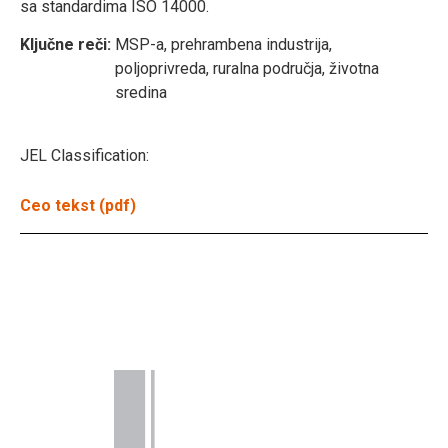
sa standardima ISO 14000.
Ključne reči:
MSP-a, prehrambena industrija,
poljoprivreda, ruralna područja, životna
sredina
JEL Classification:
Ceo tekst (pdf)