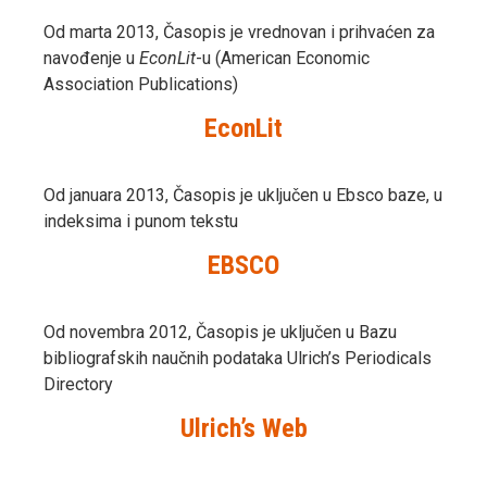
Od marta 2013, Časopis je vrednovan i prihvaćen za
navođenje u
EconLit
-u (American Economic
Association Publications)
EconLit
Od januara 2013, Časopis je uključen u Ebsco baze, u
indeksima i punom tekstu
EBSCO
Od novembra 2012, Časopis je uključen u Bazu
bibliografskih naučnih podataka Ulrich’s Periodicals
Directory
Ulrich’s Web