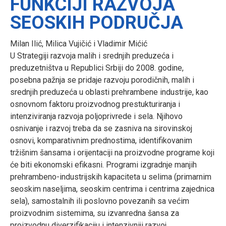
FUNKCIJI RAZVOJA
SEOSKIH PODRUČJA
Milan Ilić, Milica Vujičić i Vladimir Mićić
U Strategiji razvoja malih i srednjih preduzeća i
preduzetništva u Republici Srbiji do 2008. godine,
posebna pažnja se pridaje razvoju porodičnih, malih i
srednjih preduzeća u oblasti prehrambene industrije, kao
osnovnom faktoru proizvodnog prestukturiranja i
intenziviranja razvoja poljoprivrede i sela. Njihovo
osnivanje i razvoj treba da se zasniva na sirovinskoj
osnovi, komparativnim prednostima, identifikovanim
tržišnim šansama i orijentaciji na proizvodne programe koji
će biti ekonomski efikasni. Programi izgradnje manjih
prehrambeno-industrijskih kapaciteta u selima (primarnim
seoskim naseljima, seoskim centrima i centrima zajednica
sela), samostalnih ili poslovno povezanih sa većim
proizvodnim sistemima, su izvanredna šansa za
proizvodnu diverzifikaciju i intenzivniji razvoj