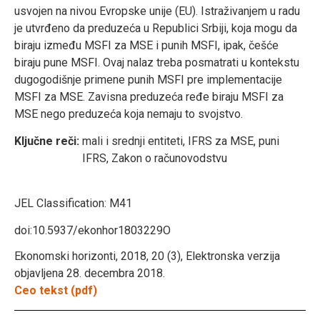
usvojen na nivou Evropske unije (EU). Istraživanjem u radu
je utvrđeno da preduzeća u Republici Srbiji, koja mogu da
biraju između MSFI za MSE i punih MSFI, ipak, češće
biraju pune MSFI. Ovaj nalaz treba posmatrati u kontekstu
dugogodišnje primene punih MSFI pre implementacije
MSFI za MSE. Zavisna preduzeća ređe biraju MSFI za
MSE nego preduzeća koja nemaju to svojstvo.
Ključne reči:
mali i srednji entiteti, IFRS za MSE, puni
IFRS, Zakon o računovodstvu
JEL Classification:
M41
doi:10.5937/ekonhor1803229O
Ekonomski horizonti, 2018, 20 (3), Elektronska verzija
objavljena 28. decembra 2018.
Ceo tekst (pdf)