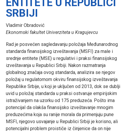
ENTITETE U REPUBLICI
SRBIJI
Vladimir Obradović
Ekonomski fakultet Univerziteta u Kragujevcu
Rad je posvećen sagledavanju položaja Međunarodnog
standarda finansijskog izveštavanja (MSFI) za male i
srednje entitete (MSE) u regulativi i praksi finansijskog
izveštavanja u Republici Srbiji. Nakon razmatranja
globalnog značaja ovog standarda, analizira se njegov
položaj u regulatornom okviru finansijskog izveštavanja
Republike Srbije, u koji je uključen od 2013, dok se dublji
uvid u položaj standarda u praksi ostvaruje empirijskim
istraživanjem na uzorku od 175 preduzeća. Pošto ima
potencijal da olakša finansijsko izveštavanje mnogim
preduzećima koja su ranije morala da primenjuju pune
MSFI, njegovo usvajanje u Republici Srbiji je korisno, ali
potencijalni problem proističe iz činjenice da on nije