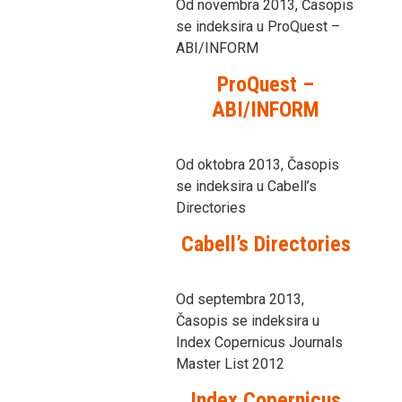
Od novembra 2013, Časopis
se indeksira u ProQuest –
ABI/INFORM
ProQuest –
ABI/INFORM
Od oktobra 2013, Časopis
se indeksira u Cabell’s
Directories
Cabell’s Directories
Od septembra 2013,
Časopis se indeksira u
Index Copernicus Journals
Master List 2012
Index Copernicus