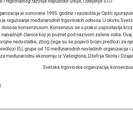
 i regionalnog razvoja Republike Srbije, Odeljenje STO
anizacija je osnovana 1995. godine i nasledila je Opšti sporazum 
a je regulisanje međunarodnih trgovinskih odnosa. U okviru Svet
se donose konsenzusom. Konsenzus se u praksi uspostavlja kro
najvažnijih članica koji je poznat pod nazivom zelena soba. Ovaj 
brojne nedostatke, zbog čega su se pojavili brojni predlozi za n
se predlozi EU, grupe od 10 međunarodnih nevladinih organizacija i
 za međunarodnu ekonomiju iz Vašingtona, Džefrija Skota i Džajaš
Svetska trgovinska organizacija, konsenzus
3