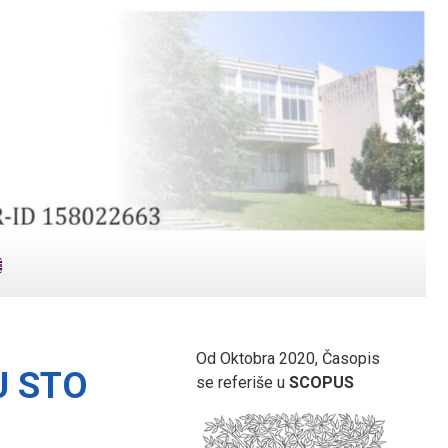
Od Oktobra 2020, Časopis
U STO
se referiše u
SCOPUS