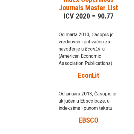
Journals Master List
ICV 2020 = 90.77
Od marta 2013, Časopis je
vrednovan i prihvaćen za
navođenje u
EconLit
-u
(American Economic
Association Publications)
EconLit
Od januara 2013, Časopis je
uključen u Ebsco baze, u
indeksima i punom tekstu
EBSCO