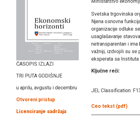
Ministarstvo ekonomije
Svetska trgovinska org
Njena osnovna funkcij
organizacije odluke 
usaglašavanje stavova 
netransparentan i ima 
važniji, izdvojili su 
eksperata sa Instituta
ČASOPIS IZLAZI
Ključne reči:
TRI PUTA GODIŠNJE
u aprilu, avgustu i decembru
JEL Classification:
F1
Otvoreni pristup
Ceo tekst (pdf)
Licenciranje sadržaja