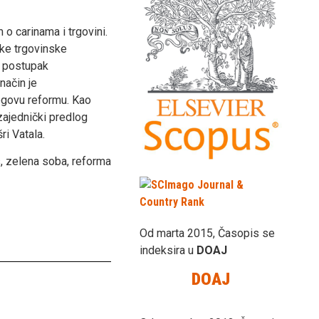
o carinama i trgovini.
ske trgovinske
z postupak
način je
jegovu reformu. Kao
 zajednički predlog
ri Vatala.
, zelena soba, reforma
Od marta 2015, Časopis se
indeksira u
DOAJ
DOAJ