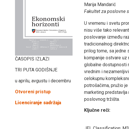
Marija Mandarić
Fakultet za poslovne s
U vremenu i svetu prome
nisu više tako relevan
poslovanje između raz
tradicionalnog direktn
prilog tome, sa jedne 
kompanije ostvare uz 
ČASOPIS IZLAZI
globalne dostupnosti m
TRI PUTA GODIŠNJE
vrednim i nezamenljiv
celokupnu kompleksnos
u aprilu, avgustu i decembru
potrošačima, pružio j
Otvoreni pristup
marketing predstavlja
poslovnog tržišta.
Licenciranje sadržaja
Ključne reči:
JEL Classification:
M3