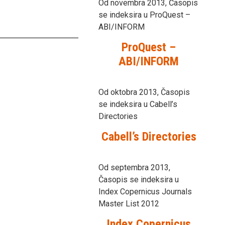
Od novembra 2013, Časopis
se indeksira u ProQuest –
ABI/INFORM
ProQuest –
ABI/INFORM
Od oktobra 2013, Časopis
se indeksira u Cabell’s
Directories
Cabell’s Directories
Od septembra 2013,
Časopis se indeksira u
Index Copernicus Journals
Master List 2012
Index Copernicus