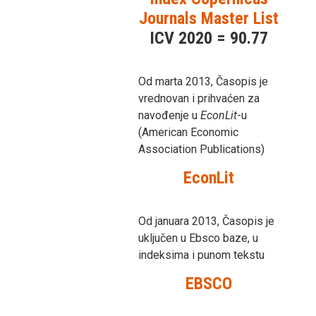
Journals Master List
ICV 2020 = 90.77
Od marta 2013, Časopis je
vrednovan i prihvaćen za
navođenje u
EconLit
-u
(American Economic
Association Publications)
EconLit
Od januara 2013, Časopis je
uključen u Ebsco baze, u
indeksima i punom tekstu
EBSCO