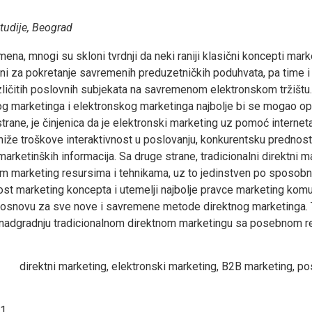
tudije, Beograd
na, mnogi su skloni tvrdnji da neki raniji klasični koncepti marke
tni za pokretanje savremenih preduzetničkih poduhvata, pa time 
ličitih poslovnih subjekata na savremenom elektronskom tržištu
og marketinga i elektronskog marketinga najbolje bi se mogao opis
strane, je činjenica da je elektronski marketing uz pomoć interne
niže troškove interaktivnost u poslovanju, konkurentsku prednos
arketinških informacija. Sa druge strane, tradicionalni direktni m
im marketing resursima i tehnikama, uz to jedinstven po sposob
t marketing koncepta i utemelji najbolje pravce marketing komu
e osnovu za sve nove i savremene metode direktnog marketinga. 
 nadgradnju tradicionalnom direktnom marketingu sa posebnom re
direktni marketing, elektronski marketing, B2B marketing, pos
1