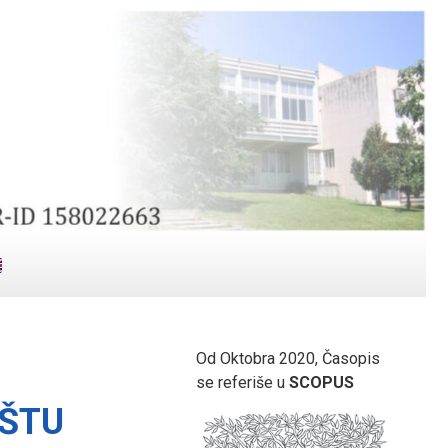
Od Oktobra 2020, Časopis
se referiše u
SCOPUS
ŠTU