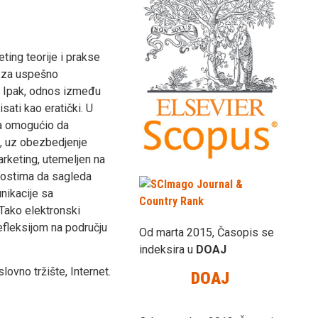
ting teorije i prakse
i za uspešno
. Ipak, odnos između
ati kao eratički. U
ta omogućio da
t, uz obezbedjenje
arketing, utemeljen na
nostima da sagleda
nikacije sa
Tako elektronski
fleksijom na području
Od marta 2015, Časopis se
indeksira u
DOAJ
lovno tržište, Internet.
DOAJ