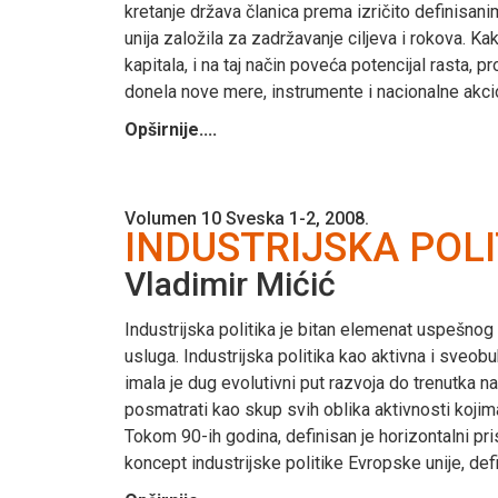
kretanje država članica prema izričito definisan
unija založila za zadržavanje ciljeva i rokova. Kak
kapitala, i na taj način poveća potencijal rasta, 
donela nove mere, instrumente i nacionalne akcio
Opširnije....
Volumen 10 Sveska 1-2, 2008.
INDUSTRIJSKA POLI
Vladimir Mićić
Industrijska politika je bitan elemenat uspešnog 
usluga. Industrijska politika kao aktivna i sveob
imala je dug evolutivni put razvoja do trenutka 
posmatrati kao skup svih oblika aktivnosti kojima
Tokom 90-ih godina, definisan je horizontalni pri
koncept industrijske politike Evropske unije, def