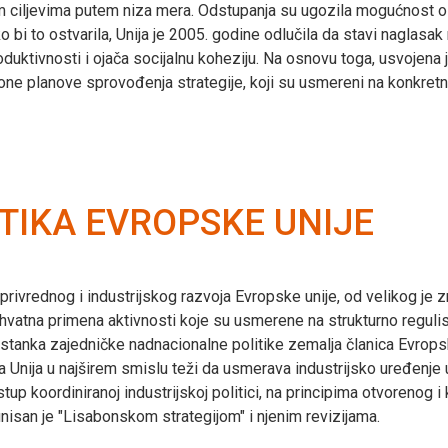
im ciljevima putem niza mera. Odstupanja su ugozila mogućnost ost
o bi to ostvarila, Unija je 2005. godine odlučila da stavi naglasak 
produktivnosti i ojača socijalnu koheziju. Na osnovu toga, usvojena 
ne planove sprovođenja strategije, koji su usmereni na konkretne
TIKA EVROPSKE UNIJE
privrednog i industrijskog razvoja Evropske unije, od velikog je 
uhvatna primena aktivnosti koje su usmerene na strukturno regulis
nastanka zajedničke nadnacionalne politike zemalja članica Evrops
 Unija u najširem smislu teži da usmerava industrijsko uređenje u
stup koordiniranoj industrijskoj politici, na principima otvorenog 
inisan je ″Lisabonskom strategijom″ i njenim revizijama.