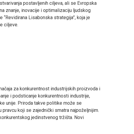
varivanja postavljenih ciljeva, ali se Evropska
na znanje, inovacije i optimalizaciju ljudskog
je “Revidirana Lisabonska strategija”, koja je
 ciljeve.
značaja za konkurentnost industrijskih proizvoda i
anje i podsticanje konkurentnosti industrije,
ke unije. Priroda takve politike može se
 pravcu koji se zajednički smatra najpoželjnijim.
i konkurentskog jedinstvenog tržišta. Novi