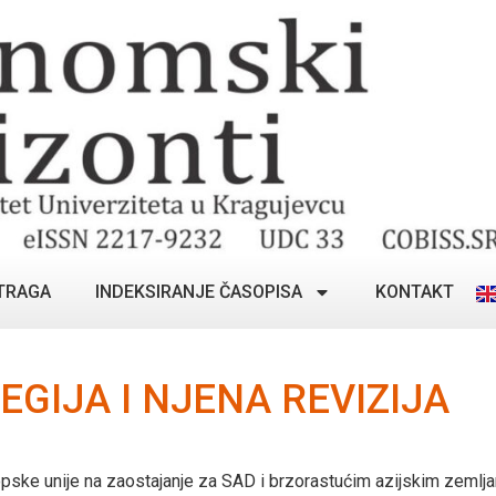
TRAGA
INDEKSIRANJE ČASOPISA
KONTAKT
GIJA I NJENA REVIZIJA
opske unije na zaostajanje za SAD i brzorastućim azijskim zeml