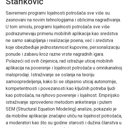
Stanković
Savremeni programi lojalnosti potrošača sve više su
zasnovani na novim tehnologijama i oblicima nagrađivanja.
U tom smislu, programi lojalnosti potrošača sve više
podrazumevaju primenu mobilnih aplikacija kao sredstva
ne samo sakupljanja i realizacije poena, već i sredstva
koje obezbeđuje jednostavnost kupovine, personalizaciju
ponude i zabavu kroz razne vrste nagradnih igara.
Polazeći od ovih činjenica, rad istražuje uticaj mobilnih
aplikacija na poverenje i lojalnost potrošača u omnikanalnoj
maloprodaji. Istraživanje se oslanja na teoriju
samoopredeljenja, kako bi se objasnio uticaj autonomije,
kompetentnosti i povezanosti kao ključnih potreba ljudi
kao potrošača, na njihovo poverenje i lojalnost. Empirijsko
istraživanje sprovedeno metodom anketiranja i putem
SEM (Structural Equation Modeling) analize, pokazalo je
da mobilne aplikacije značajno utiču na lojalnost potrošača,
a moderatori kao što su godine starosti i dužina članstva u