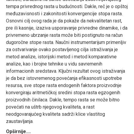
tempa privrednog rasta u budućnosti. Dakle, reč je o opštoj
međuzavisnosti i zakonitosti konvergencije stopa rasta.
Osnovni cilj ovog rada je da pokaže da nekvalitetan rast,
pre ili kasnije, izaziva usporavanje privredne dinamike, i da
privremeno ubrzanje rasta može biti postignuto na račun
dugoročne stope rasta. Naučni instrumentarijum primenljiv
za ostvarivanje ovako postavljenog cilja istraživanja je
metod analize, istorijski metod i metod komparativne
analize, kao i brojne tehnike u vidu savremenih
informacionih sredstava. Ključni rezultat ovog istraživanja
je da bez istovremenog povećanja efikasnosti upotrebe
resursa, sve stope rasta endogenih faktora proizvodnje
konvergiraju aritmetičkoj sredini stopa rasta egzogenih
proizvodnih činilaca. Dakle, tempo rasta se može bitno
povećati na uštrb njegovog kvaliteta, a rast
neodgovarajućeg kvaliteta sadrži klice vlastitog
zaustavljanja.
Opširnije....