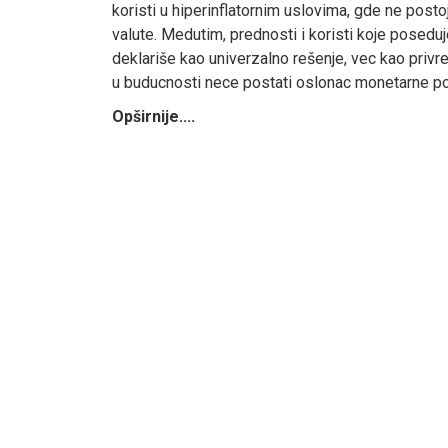
koristi u hiperinflatornim uslovima, gde ne pos
valute. Medutim, prednosti i koristi koje poseduj
deklariše kao univerzalno rešenje, vec kao privre
u buducnosti nece postati oslonac monetarne poli
Opširnije....