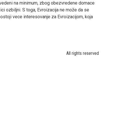
evra svedeni na minimum, zbog obezvredene domace
ci ozbiljni. S toga, Evroizacija ne može da se
postoji vece interesovanje za Evroizacijom, koja
All rights reserved