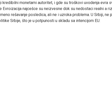
toji kredibilni monetarni autoritet, i gde su troškovi uvodenja 
e Evroizacija najcešce su neizvesne dok su nedostaci realni a rizi
meno rešavanje posledica, ali ne i uzroka problema. U Srbiji, ne 
tike Srbije, što je u potpunosti u skladu sa intencijom EU.