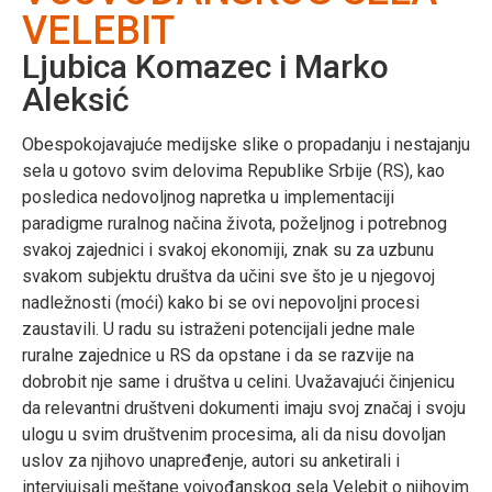
VELEBIT
Ljubica Komazec i Marko
Aleksić
Obespokojavajuće medijske slike o propadanju i nestajanju
sela u gotovo svim delovima Republike Srbije (RS), kao
posledica nedovoljnog napretka u implementaciji
paradigme ruralnog načina života, poželjnog i potrebnog
svakoj zajednici i svakoj ekonomiji, znak su za uzbunu
svakom subjektu društva da učini sve što je u njegovoj
nadležnosti (moći) kako bi se ovi nepovoljni procesi
zaustavili. U radu su istraženi potencijali jedne male
ruralne zajednice u RS da opstane i da se razvije na
dobrobit nje same i društva u celini. Uvažavajući činjenicu
da relevantni društveni dokumenti imaju svoj značaj i svoju
ulogu u svim društvenim procesima, ali da nisu dovoljan
uslov za njihovo unapređenje, autori su anketirali i
intervjuisali meštane vojvođanskog sela Velebit o njihovim