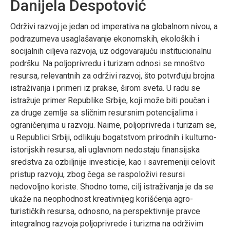
Danijela Despotović
Održivi razvoj je jedan od imperativa na globalnom nivou, a
podrazumeva usaglašavanje ekonomskih, ekoloških i
socijalnih ciljeva razvoja, uz odgovarajuću institucionalnu
podršku. Na poljoprivredu i turizam odnosi se mnoštvo
resursa, relevantnih za održivi razvoj, što potvrđuju brojna
istraživanja i primeri iz prakse, širom sveta. U radu se
istražuje primer Republike Srbije, koji može biti poučan i
za druge zemlje sa sličnim resursnim potencijalima i
ograničenjima u razvoju. Naime, poljoprivreda i turizam se,
u Republici Srbiji, odlikuju bogatstvom prirodnih i kulturno-
istorijskih resursa, ali uglavnom nedostaju finansijska
sredstva za ozbiljnije investicije, kao i savremeniji celovit
pristup razvoju, zbog čega se raspoloživi resursi
nedovoljno koriste. Shodno tome, cilj istraživanja je da se
ukaže na neophodnost kreativnijeg korišćenja agro-
turističkih resursa, odnosno, na perspektivnije pravce
integralnog razvoja poljoprivrede i turizma na održivim