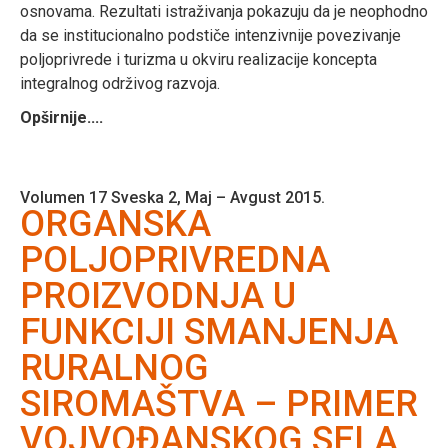
osnovama. Rezultati istraživanja pokazuju da je neophodno
da se institucionalno podstiče intenzivnije povezivanje
poljoprivrede i turizma u okviru realizacije koncepta
integralnog održivog razvoja.
Opširnije....
Volumen 17 Sveska 2, Maj – Avgust 2015.
ORGANSKA
POLJOPRIVREDNA
PROIZVODNJA U
FUNKCIJI SMANJENJA
RURALNOG
SIROMAŠTVA – PRIMER
VOJVOĐANSKOG SELA