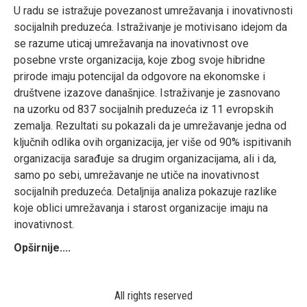
U radu se istražuje povezanost umrežavanja i inovativnosti
socijalnih preduzeća. Istraživanje je motivisano idejom da
se razume uticaj umrežavanja na inovativnost ove
posebne vrste organizacija, koje zbog svoje hibridne
prirode imaju potencijal da odgovore na ekonomske i
društvene izazove današnjice. Istraživanje je zasnovano
na uzorku od 837 socijalnih preduzeća iz 11 evropskih
zemalja. Rezultati su pokazali da je umrežavanje jedna od
ključnih odlika ovih organizacija, jer više od 90% ispitivanih
organizacija sarađuje sa drugim organizacijama, ali i da,
samo po sebi, umrežavanje ne utiče na inovativnost
socijalnih preduzeća. Detaljnija analiza pokazuje razlike
koje oblici umrežavanja i starost organizacije imaju na
inovativnost.
Opširnije....
All rights reserved