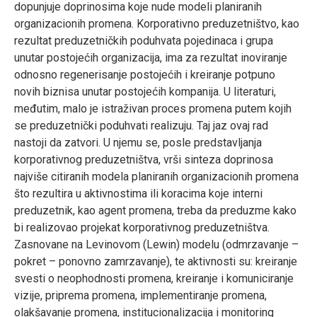
dopunjuje doprinosima koje nude modeli planiranih
organizacionih promena. Korporativno preduzetništvo, kao
rezultat preduzetničkih poduhvata pojedinaca i grupa
unutar postojećih organizacija, ima za rezultat inoviranje
odnosno regenerisanje postojećih i kreiranje potpuno
novih biznisa unutar postojećih kompanija. U literaturi,
međutim, malo je istraživan proces promena putem kojih
se preduzetnički poduhvati realizuju. Taj jaz ovaj rad
nastoji da zatvori. U njemu se, posle predstavljanja
korporativnog preduzetništva, vrši sinteza doprinosa
najviše citiranih modela planiranih organizacionih promena
što rezultira u aktivnostima ili koracima koje interni
preduzetnik, kao agent promena, treba da preduzme kako
bi realizovao projekat korporativnog preduzetništva.
Zasnovane na Levinovom (Lewin) modelu (odmrzavanje –
pokret – ponovno zamrzavanje), te aktivnosti su: kreiranje
svesti o neophodnosti promena, kreiranje i komuniciranje
vizije, priprema promena, implementiranje promena,
olakšavanje promena, institucionalizacija i monitoring