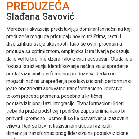
PREDUZEĆA
Slađana Savović
Merdžeri i akvizicije predstavljaju dominantan način na koji
preduzeća mogu da pristupaju novim tržištima, rastu i
diverzifikuju svoje aktivnosti. Iako se ovim procesima
pristupa sa optimizmom, empirijska istraživanja pokazuju
da je veliki broj merdžera i akvizicija neuspešan. Otuda je u
fokusu istraživanja identifikovanje načina za unapređenje
postakvizicionih performansi preduzeća. Jedan od
mogućih načina unapređenja postakvizicionih performansi
jeste obezbediti adekvatno transformaciono liderstvo
tokom procesa promena, posebno u kritičnoj
postakvizicionoj fazi integracije. Transformacioni lideri
treba da pruže podsticaj i podršku zaposlenima kako bi
prihvatili promene i usmerili se ka ostvarivanju izazovnih
ciljeva. Rad se bavi istraživanjem uticaja različitih
dimenzija transformacionog liderstva na postakvizicione