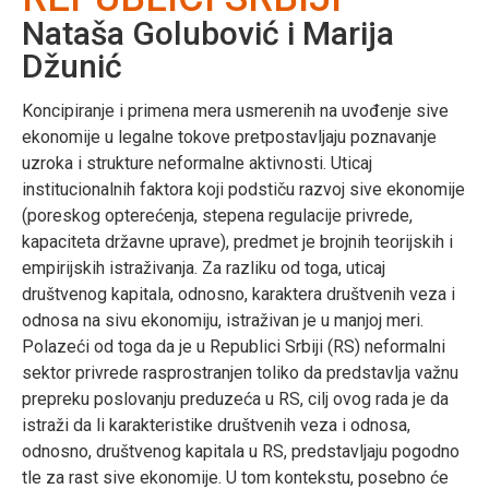
Nataša Golubović i Marija
Džunić
Koncipiranje i primena mera usmerenih na uvođenje sive
ekonomije u legalne tokove pretpostavljaju poznavanje
uzroka i strukture neformalne aktivnosti. Uticaj
institucionalnih faktora koji podstiču razvoj sive ekonomije
(poreskog opterećenja, stepena regulacije privrede,
kapaciteta državne uprave), predmet je brojnih teorijskih i
empirijskih istraživanja. Za razliku od toga, uticaj
društvenog kapitala, odnosno, karaktera društvenih veza i
odnosa na sivu ekonomiju, istraživan je u manjoj meri.
Polazeći od toga da je u Republici Srbiji (RS) neformalni
sektor privrede rasprostranjen toliko da predstavlja važnu
prepreku poslovanju preduzeća u RS, cilj ovog rada je da
istraži da li karakteristike društvenih veza i odnosa,
odnosno, društvenog kapitala u RS, predstavljaju pogodno
tle za rast sive ekonomije. U tom kontekstu, posebno će