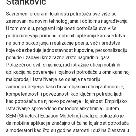
Stanković
Savremeni programi lojalnosti potrošača sve više su
zasnovani na novim tehnologijama i oblicima nagrađivanja.
U tom smislu, programi lojalnosti potrošača sve više
podrazumevaju primenu mobilnih aplikacija kao sredstva
ne samo sakupljanja i realizacije poena, već i sredstva
koje obezbeđuje jednostavnost kupovine, personalizaciju
ponude i zabavu kroz razne vrste nagradnih igara.
Polazeći od ovih činjenica, rad istražuje uticaj mobilnih
aplikacija na poverenje i lojalnost potrošača u omnikanalnoj
maloprodaji. Istraživanje se oslanja na teoriju
samoopredeljenja, kako bi se objasnio uticaj autonomije,
kompetentnosti i povezanosti kao ključnih potreba ljudi
kao potrošača, na njihovo poverenje i lojalnost. Empirijsko
istraživanje sprovedeno metodom anketiranja i putem
SEM (Structural Equation Modeling) analize, pokazalo je
da mobilne aplikacije značajno utiču na lojalnost potrošača,
a moderatori kao što su godine starosti i dužina članstva u