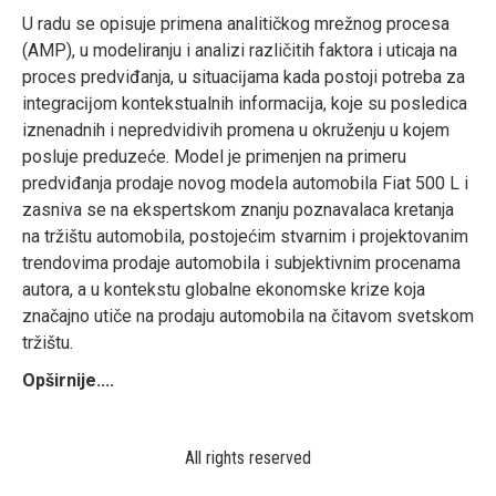
U radu se opisuje primena analitičkog mrežnog procesa
(AMP), u modeliranju i analizi različitih faktora i uticaja na
proces predviđanja, u situacĳama kada postoji potreba za
integracĳom kontekstualnih informacĳa, koje su posledica
iznenadnih i nepredvidivih promena u okruženju u kojem
posluje preduzeće. Model je primenjen na primeru
predviđanja prodaje novog modela automobila Fiat 500 L i
zasniva se na ekspertskom znanju poznavalaca kretanja
na tržištu automobila, postojećim stvarnim i projektovanim
trendovima prodaje automobila i subjektivnim procenama
autora, a u kontekstu globalne ekonomske krize koja
značajno utiče na prodaju automobila na čitavom svetskom
tržištu.
Opširnije....
All rights reserved