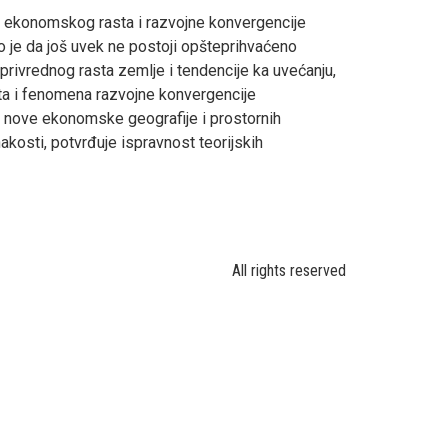
ra ekonomskog rasta i razvojne konvergencije
no je da još uvek ne postoji opšteprihvaćeno
 privrednog rasta zemlje i tendencije ka uvećanju,
asta i fenomena razvojne konvergencije
g, nove ekonomske geografije i prostornih
akosti, potvrđuje ispravnost teorijskih
All rights reserved