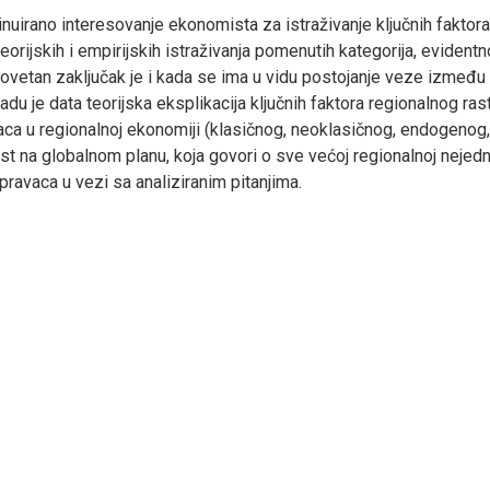
inuirano interesovanje ekonomista za istraživanje ključnih fakto
teorijskih i empirijskih istraživanja pomenutih kategorija, evident
stovetan zaključak je i kada se ima u vidu postojanje veze između
adu je data teorijska eksplikacija ključnih faktora regionalnog r
avaca u regionalnoj ekonomiji (klasičnog, neoklasičnog, endogeno
st na globalnom planu, koja govori o sve većoj regionalnoj nejedn
pravaca u vezi sa analiziranim pitanjima.