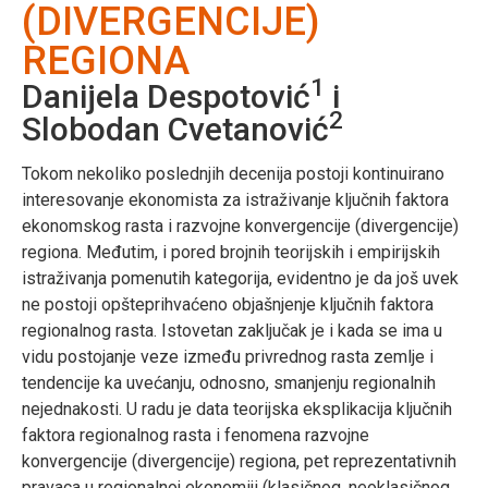
(DIVERGENCIJE)
REGIONA
1
Danijela Despotović
i
2
Slobodan Cvetanović
Tokom nekoliko poslednjih decenija postoji kontinuirano
interesovanje ekonomista za istraživanje ključnih faktora
ekonomskog rasta i razvojne konvergencije (divergencije)
regiona. Međutim, i pored brojnih teorijskih i empirijskih
istraživanja pomenutih kategorija, evidentno je da još uvek
ne postoji opšteprihvaćeno objašnjenje ključnih faktora
regionalnog rasta. Istovetan zaključak je i kada se ima u
vidu postojanje veze između privrednog rasta zemlje i
tendencije ka uvećanju, odnosno, smanjenju regionalnih
nejednakosti. U radu je data teorijska eksplikacija ključnih
faktora regionalnog rasta i fenomena razvojne
konvergencije (divergencije) regiona, pet reprezentativnih
pravaca u regionalnoj ekonomiji (klasičnog, neoklasičnog,