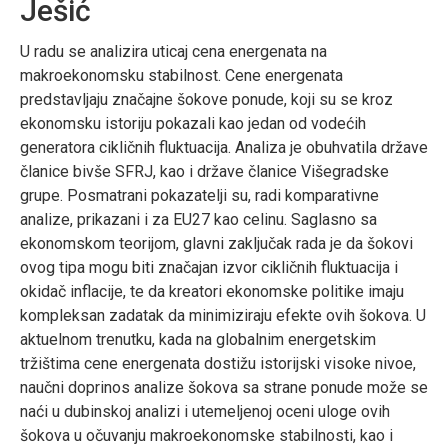
Ješić
U radu se analizira uticaj cena energenata na
makroekonomsku stabilnost. Cene energenata
predstavljaju značajne šokove ponude, koji su se kroz
ekonomsku istoriju pokazali kao jedan od vodećih
generatora cikličnih fluktuacija. Analiza je obuhvatila države
članice bivše SFRJ, kao i države članice Višegradske
grupe. Posmatrani pokazatelji su, radi komparativne
analize, prikazani i za EU27 kao celinu. Saglasno sa
ekonomskom teorijom, glavni zaključak rada je da šokovi
ovog tipa mogu biti značajan izvor cikličnih fluktuacija i
okidač inflacije, te da kreatori ekonomske politike imaju
kompleksan zadatak da minimiziraju efekte ovih šokova. U
aktuelnom trenutku, kada na globalnim energetskim
tržištima cene energenata dostižu istorijski visoke nivoe,
naučni doprinos analize šokova sa strane ponude može se
naći u dubinskoj analizi i utemeljenoj oceni uloge ovih
šokova u očuvanju makroekonomske stabilnosti, kao i