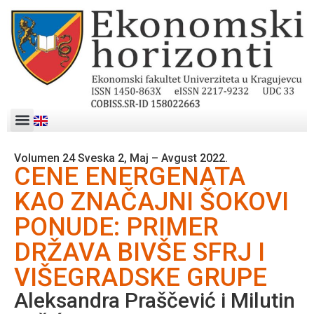
Volumen 24 Sveska 2, Maj – Avgust 2022.
CENE ENERGENATA
KAO ZNAČAJNI ŠOKOVI
PONUDE: PRIMER
DRŽAVA BIVŠE SFRJ I
VIŠEGRADSKE GRUPE
Aleksandra Praščević i Milutin