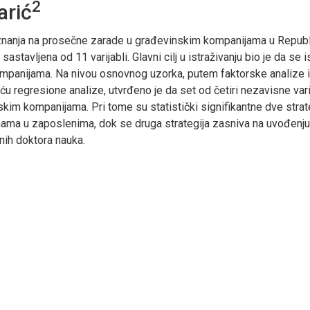
2
arić
 znanja na prosečne zarade u građevinskim kompanijama u Republici 
tavljena od 11 varijabli. Glavni cilj u istraživanju bio je da se
mpanijama. Na nivou osnovnog uzorka, putem faktorske analize iz
regresione analize, utvrđeno je da set od četiri nezavisne vari
kim kompanijama. Pri tome su statistički signifikantne dve strat
mama u zaposlenima, dok se druga strategija zasniva na uvođenju 
nih doktora nauka.