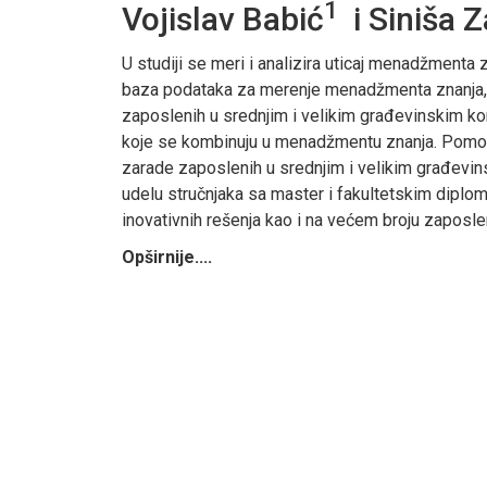
1
Vojislav Babić
i Siniša Z
U studiji se meri i analizira uticaj menadžmenta
baza podataka za merenje menadžmenta znanja, sas
zaposlenih u srednjim i velikim građevinskim ko
koje se kombinuju u menadžmentu znanja. Pomoću 
zarade zaposlenih u srednjim i velikim građevins
udelu stručnjaka sa master i fakultetskim diplo
inovativnih rešenja kao i na većem broju zaposle
Opširnije....