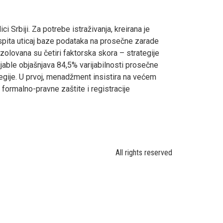
Srbiji. Za potrebe istraživanja, kreirana je
 ispita uticaj baze podataka na prosečne zarade
olovana su četiri faktorska skora – strategije
jable objašnjava 84,5% varijabilnosti prosečne
egije. U prvoj, menadžment insistira na većem
formalno-pravne zaštite i registracije
All rights reserved