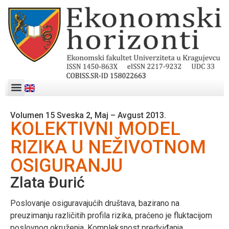
Volumen 15 Sveska 2, Maj – Avgust 2013.
KOLEKTIVNI MODEL
RIZIKA U NEŽIVOTNOM
OSIGURANJU
Zlata Đurić
Poslovanje osiguravajućih društava, bazirano na
preuzimanju različitih profila rizika, praćeno je fluktacijom
poslovnog okruženja. Kompleksnost predviđanja