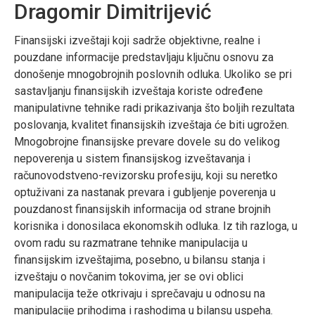
Dragomir Dimitrijević
Finansijski izveštaji koji sadrže objektivne, realne i
pouzdane informacije predstavljaju ključnu osnovu za
donošenje mnogobrojnih poslovnih odluka. Ukoliko se pri
sastavljanju finansijskih izveštaja koriste određene
manipulativne tehnike radi prikazivanja što boljih rezultata
poslovanja, kvalitet finansijskih izveštaja će biti ugrožen.
Mnogobrojne finansijske prevare dovele su do velikog
nepoverenja u sistem finansijskog izveštavanja i
računovodstveno-revizorsku profesiju, koji su neretko
optuživani za nastanak prevara i gubljenje poverenja u
pouzdanost finansijskih informacija od strane brojnih
korisnika i donosilaca ekonomskih odluka. Iz tih razloga, u
ovom radu su razmatrane tehnike manipulacija u
finansijskim izveštajima, posebno, u bilansu stanja i
izveštaju o novčanim tokovima, jer se ovi oblici
manipulacija teže otkrivaju i sprečavaju u odnosu na
manipulacije prihodima i rashodima u bilansu uspeha.