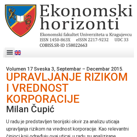
Volumen 17 Sveska 3, Septembar – Decembar 2015.
UPRAVLJANJE RIZIKOM
I VREDNOST
KORPORACIJE
Milan Čupić
U radu je predstavljen teorijski okvir za analizu uticaja
upravljanja rizikom na vrednost korporacije. Kao relevantni
činioci koji određuju ovaj uticaj, u radu su analizirane