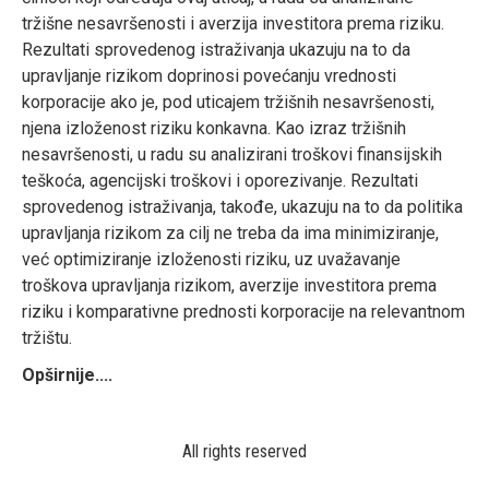
tržišne nesavršenosti i averzija investitora prema riziku.
Rezultati sprovedenog istraživanja ukazuju na to da
upravljanje rizikom doprinosi povećanju vrednosti
korporacije ako je, pod uticajem tržišnih nesavršenosti,
njena izloženost riziku konkavna. Kao izraz tržišnih
nesavršenosti, u radu su analizirani troškovi finansijskih
teškoća, agencijski troškovi i oporezivanje. Rezultati
sprovedenog istraživanja, takođe, ukazuju na to da politika
upravljanja rizikom za cilj ne treba da ima minimiziranje,
već optimiziranje izloženosti riziku, uz uvažavanje
troškova upravljanja rizikom, averzije investitora prema
riziku i komparativne prednosti korporacije na relevantnom
tržištu.
Opširnije....
All rights reserved