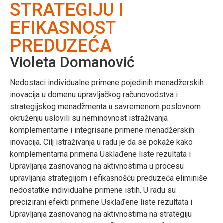
STRATEGIJU I
EFIKASNOST
PREDUZEĆA
Violeta Domanović
Nedostaci individualne primene pojedinih menadžerskih
inovacija u domenu upravljačkog računovodstva i
strategijskog menadžmenta u savremenom poslovnom
okruženju uslovili su neminovnost istraživanja
komplementarne i integrisane primene menadžerskih
inovacija. Cilj istraživanja u radu je da se pokaže kako
komplementarna primena Usklađene liste rezultata i
Upravljanja zasnovanog na aktivnostima u procesu
upravljanja strategijom i efikasnošću preduzeća eliminiše
nedostatke individualne primene istih. U radu su
precizirani efekti primene Usklađene liste rezultata i
Upravljanja zasnovanog na aktivnostima na strategiju