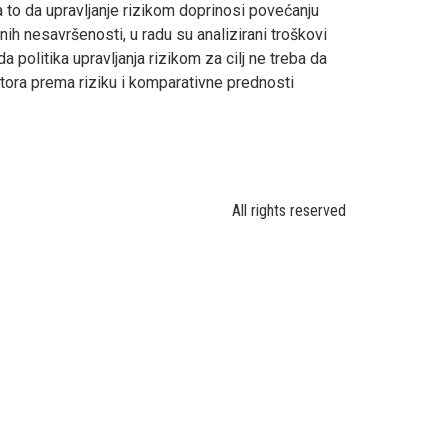
a to da upravljanje rizikom doprinosi povećanju
nih nesavršenosti, u radu su analizirani troškovi
a politika upravljanja rizikom za cilj ne treba da
titora prema riziku i komparativne prednosti
All rights reserved