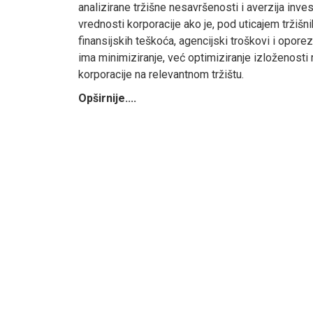
analizirane tržišne nesavršenosti i averzija inve
vrednosti korporacije ako je, pod uticajem tržišn
finansijskih teškoća, agencijski troškovi i oporez
ima minimiziranje, već optimiziranje izloženosti 
korporacije na relevantnom tržištu.
Opširnije....