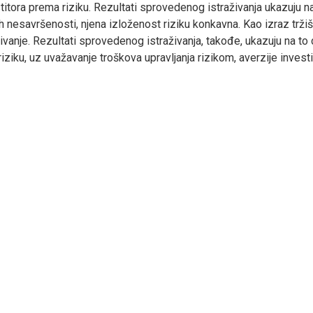
stitora prema riziku. Rezultati sprovedenog istraživanja ukazuju n
ih nesavršenosti, njena izloženost riziku konkavna. Kao izraz tržiš
ivanje. Rezultati sprovedenog istraživanja, takođe, ukazuju na to d
riziku, uz uvažavanje troškova upravljanja rizikom, averzije inves