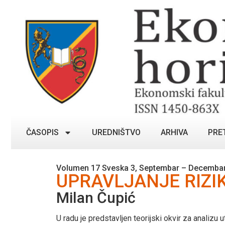
ČASOPIS
UREDNIŠTVO
ARHIVA
PRE
Volumen 17 Sveska 3, Septembar – Decembar
UPRAVLJANJE RIZI
Milan Čupić
U radu je predstavljen teorijski okvir za analizu u