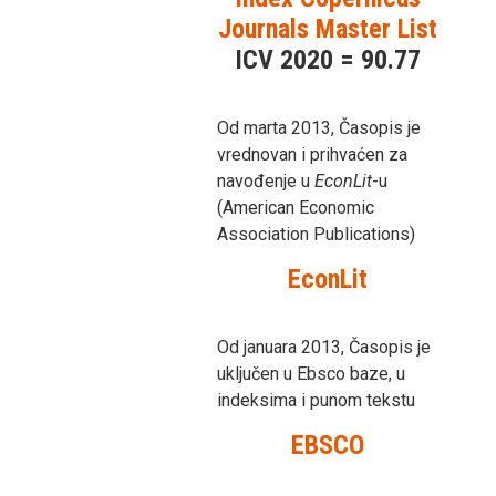
Journals Master List
ICV 2020 = 90.77
Od marta 2013, Časopis je
vrednovan i prihvaćen za
navođenje u
EconLit
-u
(American Economic
Association Publications)
EconLit
Od januara 2013, Časopis je
uključen u Ebsco baze, u
indeksima i punom tekstu
EBSCO