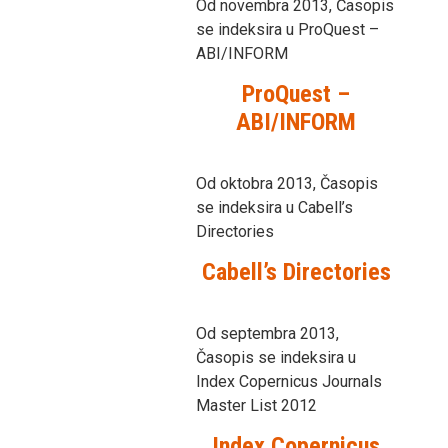
Od novembra 2013, Časopis
se indeksira u ProQuest –
ABI/INFORM
ProQuest –
ABI/INFORM
Od oktobra 2013, Časopis
se indeksira u Cabell’s
Directories
Cabell’s Directories
Od septembra 2013,
Časopis se indeksira u
Index Copernicus Journals
Master List 2012
Index Copernicus