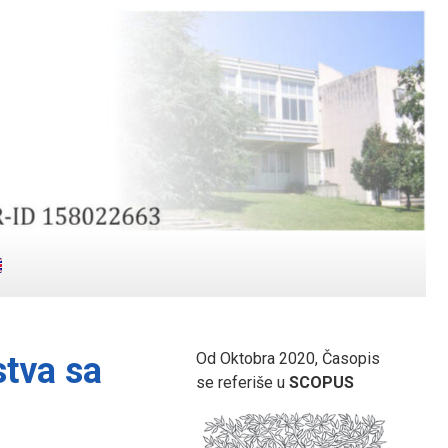
Od Oktobra 2020, Časopis
tva sa
se referiše u
SCOPUS