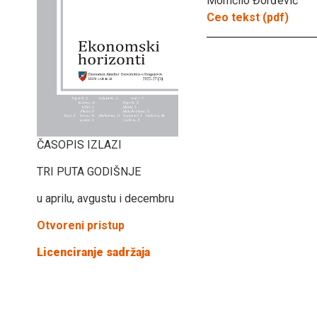
Momčilo Đorđević
Ceo tekst (pdf)
ČASOPIS IZLAZI
TRI PUTA GODIŠNJE
u aprilu, avgustu i decembru
Otvoreni pristup
Licenciranje sadržaja