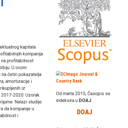
I
lektualnog kapitala
ofitabilnijih kompanija
 na profitabilnost
Srbiju. U ovom
t na četiri pokazatelja
a, amortizacije i
rikupljenih iz
Od marta 2015, Časopis se
od 2017-2020. Uzorak
indeksira u
DOAJ
rijume. Nalazi studije
ira da kompanije u
DOAJ
abilnost i