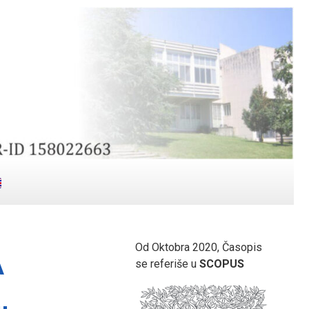
Od Oktobra 2020, Časopis
A
se referiše u
SCOPUS