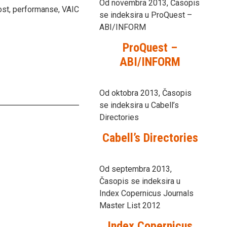
Od novembra 2013, Časopis
lnost, performanse, VAIC
se indeksira u ProQuest –
ABI/INFORM
ProQuest –
ABI/INFORM
Od oktobra 2013, Časopis
se indeksira u Cabell’s
Directories
Cabell’s Directories
Od septembra 2013,
Časopis se indeksira u
Index Copernicus Journals
Master List 2012
Index Copernicus