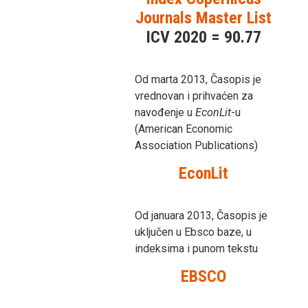
Journals Master List
ICV 2020 = 90.77
Od marta 2013, Časopis je
vrednovan i prihvaćen za
navođenje u
EconLit
-u
(American Economic
Association Publications)
EconLit
Od januara 2013, Časopis je
uključen u Ebsco baze, u
indeksima i punom tekstu
EBSCO