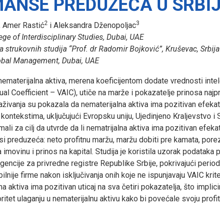
ANSE PREDUZEĆA U SRBIJ
2
3
, Amer Rastić
i Aleksandra Dženopoljac
ege of Interdisciplinary Studies, Dubai, UAE
 strukovnih studija “Prof. dr Radomir Bojković”, Kruševac, Srbija
lobal Management, Dubai, UAE
 nematerijalna aktiva, merena koeficijentom dodate vrednosti inte
al Coefficient – VAIC), utiče na marže i pokazatelje prinosa najpr
raživanja su pokazala da nematerijalna aktiva ima pozitivan efekat
kontekstima, uključujući Evropsku uniju, Ujedinjeno Kraljevstvo i 
imali za cilj da utvrde da li nematrijalna aktiva ima pozitivan efeka
si preduzeća: neto profitnu maržu, maržu dobiti pre kamata, porez
a imovinu i prinos na kapital. Studija je koristila uzorak podataka p
Agencije za privredne registre Republike Srbije, pokrivajući peri
ilnije firme nakon isključivanja onih koje ne ispunjavaju VAIC krite
a aktiva ima pozitivan uticaj na sva četiri pokazatelja, što implic
ioritet ulaganju u nematerijalnu aktivu kako bi povećale svoju profit