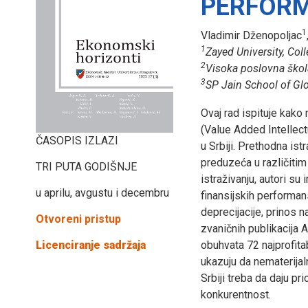
PERFORM
1
Vladimir Dženopoljac
1
Zayed University, Coll
2
Visoka poslovna škola
3
SP Jain School of G
Ovaj rad ispituje kako
(Value Added Intellectu
ČASOPIS IZLAZI
u Srbiji. Prethodna ist
preduzeća u različitim 
TRI PUTA GODIŠNJE
istraživanju, autori su 
u aprilu, avgustu i decembru
finansijskih performan
deprecijacije, prinos n
Otvoreni pristup
zvaničnih publikacija 
Licenciranje sadržaja
obuhvata 72 najprofitab
ukazuju da nematerijaln
Srbiji treba da daju pr
konkurentnost.