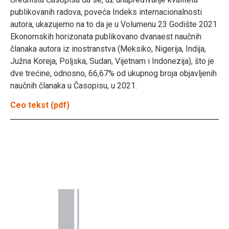
publikovanih radova, poveća Indeks internacionalnosti
autora, ukazujemo na to da je u Volumenu 23 Godište 2021
Ekonomskih horizonata publikovano dvanaest naučnih
članaka autora iz inostranstva (Meksiko, Nigerija, Indija,
Južna Koreja, Poljska, Sudan, Vijetnam i Indonezija), što je
dve trećine, odnosno, 66,67% od ukupnog broja objavljenih
naučnih članaka u Časopisu, u 2021.
Ceo tekst (pdf)