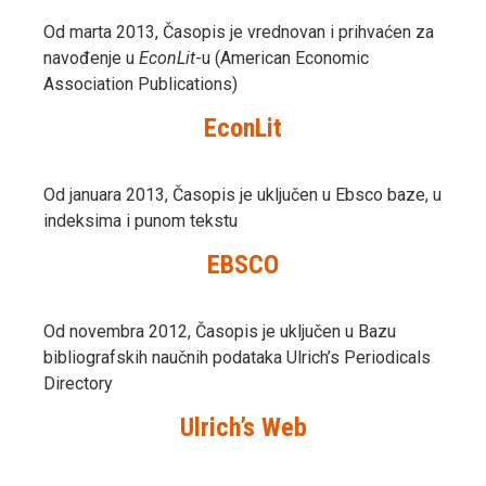
Od marta 2013, Časopis je vrednovan i prihvaćen za
navođenje u
EconLit
-u (American Economic
Association Publications)
EconLit
Od januara 2013, Časopis je uključen u Ebsco baze, u
indeksima i punom tekstu
EBSCO
Od novembra 2012, Časopis je uključen u Bazu
bibliografskih naučnih podataka Ulrich’s Periodicals
Directory
Ulrich’s Web