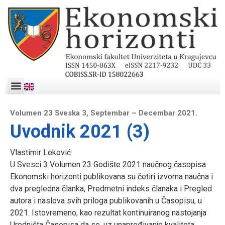
Volumen 23 Sveska 3, Septembar – Decembar 2021.
Uvodnik 2021 (3)
Vlastimir Leković
U Svesci 3 Volumen 23 Godište 2021 naučnog časopisa
Ekonomski horizonti publikovana su četiri izvorna naučna i
dva pregledna članka, Predmetni indeks članaka i Pregled
autora i naslova svih priloga publikovanih u Časopisu, u
2021. Istovremeno, kao rezultat kontinuiranog nastojanja
Uredništa Časopisa da se, uz unapređivanje kvaliteta