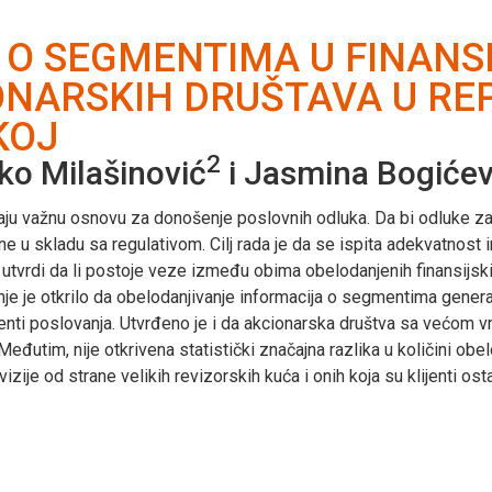
O SEGMENTIMA U FINANS
NARSKIH DRUŠTAVA U REPU
KOJ
2
ko Milašinović
i Jasmina Bogićev
aju važnu osnovu za donošenje poslovnih odluka. Da bi odluke z
e u skladu sa regulativom. Cilj rada je da se ispita adekvatnost 
se utvrdi da li postoje veze između obima obelodanjenih finansijsk
anje je otkrilo da obelodanjivanje informacija o segmentima gen
nti poslovanja. Utvrđeno je i da akcionarska društva sa većom 
 Međutim, nije otkrivena statistički značajna razlika u količini 
izije od strane velikih revizorskih kuća i onih koja su klijenti ost