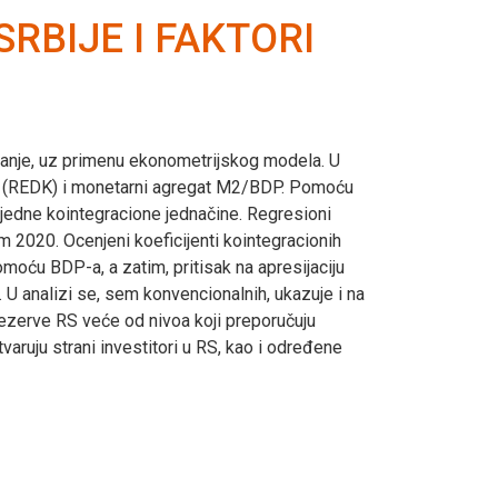
RBIJE I FAKTORI
liranje, uz primenu ekonometrijskog modela. U
urs (REDK) i monetarni agregat M2/BDP. Pomoću
je jedne kointegracione jednačine. Regresioni
m 2020. Ocenjeni koeficijenti kointegracionih
moću BDP-a, a zatim, pritisak na apresijaciju
 analizi se, sem konvencionalnih, ukazuje i na
 rezerve RS veće od nivoa koji preporučuju
varuju strani investitori u RS, kao i određene