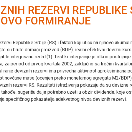
NIH REZERVI REPUBLIKE S
IHOVO FORMIRANJE
zervi Republike Srbije (RS) i faktori koji utiču na njihovo akumu
 što su bruto domaći proizvod (BDP), realni efektivni devizni k
jable integrisane reda I(1). Test kointegracije je otkrio postojan
, za period od prvog kvartala 2002, zaključno sa trećim kvartalo
iranje deviznih rezervi ima privredna aktivnost aproksimirana po
st novčane mase (ocenjen preko monetarnog agregata M2/BDP). U
deviznih rezervi RS. Rezultati istraživanja pokazuju da su devizne
, takođe, sugerišu da je potrebno uzeti u obzir dividende, koje ost
anja specifičnog pokazatelja adekvatnog nivoa deviznih rezervi.