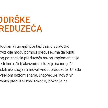
PODRŠKE
PREDUZEĆA
logijama i znanju, postaju važno strateško
e akvizicije mogu pomoći preduzećima da budu
ivnog potencijala preduzeća nakon implementacije
e tehnoloških akvizicija i ukazuje na moguće
oških akvizicija na inovativnost preduzeća. U radu
razvijenom bazom znanja, unapređuje inovativni
vezanim preduzećima. Takođe, inovacije se