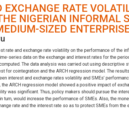
D EXCHANGE RATE VOLATIL
HE NIGERIAN INFORMAL S
EDIUM-SIZED ENTERPRIS
ru
est rate and exchange rate volatility on the performance of the in
me-series data on the exchange and interest rates for the per
computed. The data analysis was carried out using descriptive stati
st for cointegration and the ARCH regression model. The result
een interest and exchange rates volatility and SMEs’ performance
r, the ARCH regression model showed a positive impact of exchan
ity was significant. Thus, policy makers should pursue the inter
n turn, would increase the performance of SMEs. Also, the monet
exchange rate and the interest rate so as to protect SMEs from th