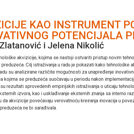
ICIJE KAO INSTRUMENT 
VATIVNOG POTENCIJALA 
latanović i Jelena Nikolić
ološke akvizicije, kojima se nastoji ostvariti pristup novim tehno
 preduzeća. Cilj istraživanja u radu je pokazati kako tehnološk
 u radu su analizirane različite mogućnosti za unapređenje inovat
i sa kojima se preduzeća suočavaju u periodu nakon implementacij
su rezultati sprovedenih empirijskih istraživanja o uticaju tehnol
eksternih izvora, kao i usklađivanje eksternih znanja sa interno 
ju da akvizicije povećavaju verovatnoću kreiranja inovacija u po
 preduzeća ne bi sarađivala.