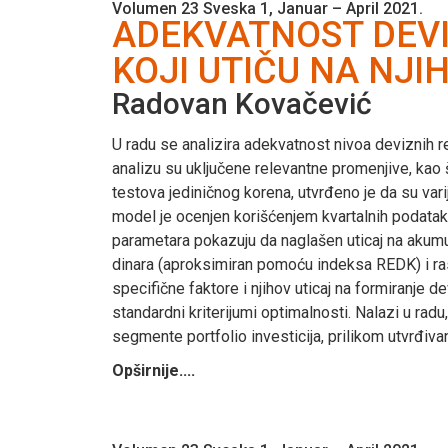
Volumen 23 Sveska 1, Januar – April 2021.
ADEKVATNOST DEVIZ
KOJI UTIČU NA NJ
Radovan Kovačević
U radu se analizira adekvatnost nivoa deviznih re
analizu su uključene relevantne promenjive, kao
testova jediničnog korena, utvrđeno je da su vari
model je ocenjen korišćenjem kvartalnih podataka
parametara pokazuju da naglašen uticaj na akumul
dinara (aproksimiran pomoću indeksa REDK) i ra
specifične faktore i njihov uticaj na formiranje 
standardni kriterijumi optimalnosti. Nalazi u radu
segmente portfolio investicija, prilikom utvrđiv
Opširnije....