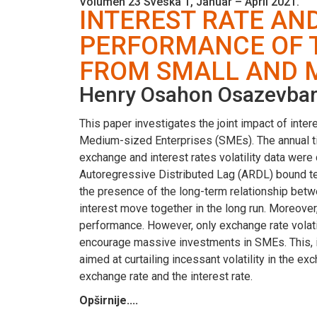
Volumen 23 Sveska 1, Januar – April 2021.
INTEREST RATE AN
PERFORMANCE OF T
FROM SMALL AND M
Henry Osahon Osazevba
This paper investigates the joint impact of inter
Medium-sized Enterprises (SMEs). The annual ti
exchange and interest rates volatility data were 
Autoregressive Distributed Lag (ARDL) bound te
the presence of the long-term relationship betw
interest move together in the long run. Moreove
performance. However, only exchange rate volatil
encourage massive investments in SMEs. This, i
aimed at curtailing incessant volatility in the 
exchange rate and the interest rate.
Opširnije....