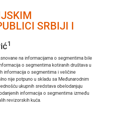
IJSKIM
BLICI SRBIJI I
1
ić
asnovane na informacijama o segmentima bile
informacija o segmentima kotiranih društava u
ih informacija o segmentima i veličine
eralno nije potpuno u skladu sa Međunarodnim
vrednošću ukupnih sredstava obelodanjuju
obelodanjenih informacija o segmentima između
alih revizorskih kuća.