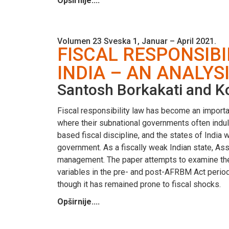
Opširnije....
Volumen 23 Sveska 1, Januar – April 2021.
FISCAL RESPONSIBI
INDIA – AN ANALYS
Santosh Borkakati and 
Fiscal responsibility law has become an importan
where their subnational governments often indulg
based fiscal discipline, and the states of India w
government. As a fiscally weak Indian state, A
management. The paper attempts to examine the 
variables in the pre- and post-AFRBM Act periods
though it has remained prone to fiscal shocks.
Opširnije....