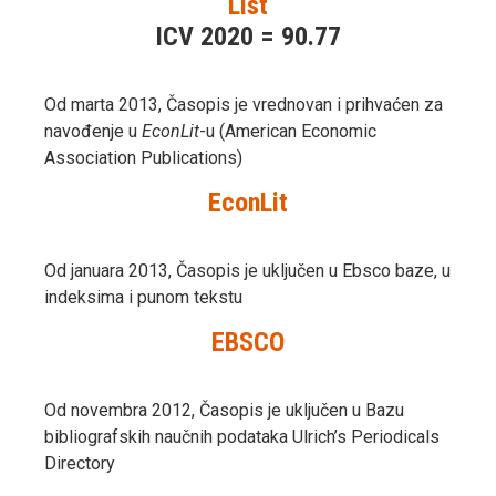
List
ICV 2020 = 90.77
Od marta 2013, Časopis je vrednovan i prihvaćen za
navođenje u
EconLit
-u (American Economic
Association Publications)
EconLit
Od januara 2013, Časopis je uključen u Ebsco baze, u
indeksima i punom tekstu
EBSCO
Od novembra 2012, Časopis je uključen u Bazu
bibliografskih naučnih podataka Ulrich’s Periodicals
Directory