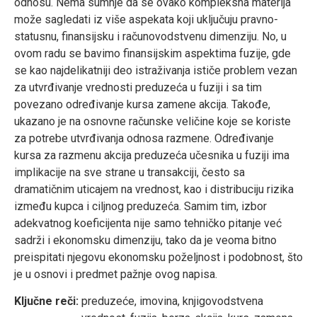
odnosu. Nema sumnje da se ovako kompleksna materija
može sagledati iz više aspekata koji uključuju pravno-
statusnu, finansijsku i računovodstvenu dimenziju. No, u
ovom radu se bavimo finansijskim aspektima fuzije, gde
se kao najdelikatniji deo istraživanja ističe problem vezan
za utvrđivanje vrednosti preduzeća u fuziji i sa tim
povezano određivanje kursa zamene akcija. Takođe,
ukazano je na osnovne računske veličine koje se koriste
za potrebe utvrđivanja odnosa razmene. Određivanje
kursa za razmenu akcija preduzeća učesnika u fuziji ima
implikacije na sve strane u transakciji, često sa
dramatičnim uticajem na vrednost, kao i distribuciju rizika
između kupca i ciljnog preduzeća. Samim tim, izbor
adekvatnog koeficijenta nije samo tehničko pitanje već
sadrži i ekonomsku dimenziju, tako da je veoma bitno
preispitati njegovu ekonomsku poželjnost i podobnost, što
je u osnovi i predmet pažnje ovog napisa.
Ključne reči:
preduzeće, imovina, knjigovodstvena