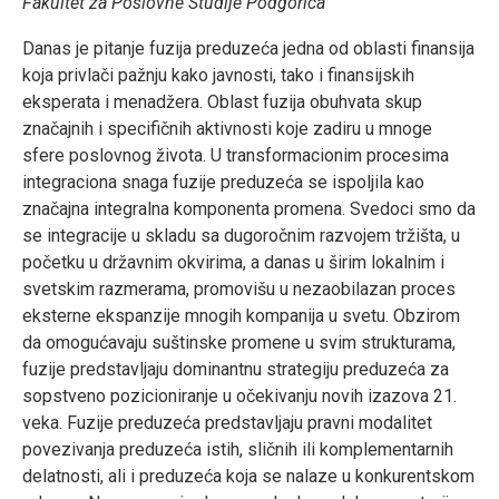
Fakultet za Poslovne Studije Podgorica
Danas je pitanje fuzija preduzeća jedna od oblasti finansija
koja privlači pažnju kako javnosti, tako i finansijskih
eksperata i menadžera. Oblast fuzija obuhvata skup
značajnih i specifičnih aktivnosti koje zadiru u mnoge
sfere poslovnog života. U transformacionim procesima
integraciona snaga fuzije preduzeća se ispoljila kao
značajna integralna komponenta promena. Svedoci smo da
se integracije u skladu sa dugoročnim razvojem tržišta, u
početku u državnim okvirima, a danas u širim lokalnim i
svetskim razmerama, promovišu u nezaobilazan proces
eksterne ekspanzije mnogih kompanija u svetu. Obzirom
da omogućavaju suštinske promene u svim strukturama,
fuzije predstavljaju dominantnu strategiju preduzeća za
sopstveno pozicioniranje u očekivanju novih izazova 21.
veka. Fuzije preduzeća predstavljaju pravni modalitet
povezivanja preduzeća istih, sličnih ili komplementarnih
delatnosti, ali i preduzeća koja se nalaze u konkurentskom