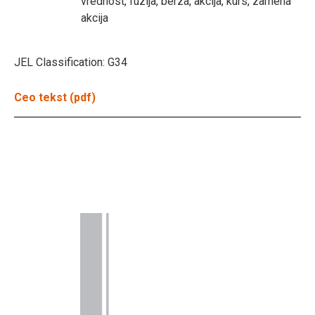
vrednost, fuzija, berza, akcija, kurs, zamena
akcija
JEL Classification:
G34
Ceo tekst (pdf)