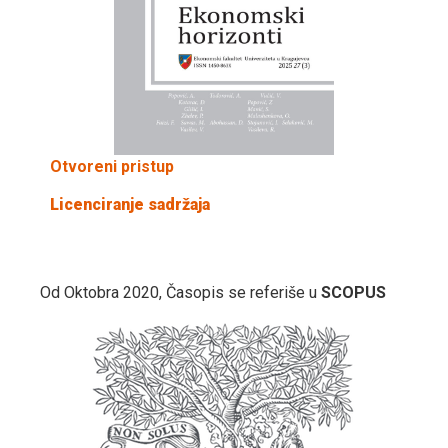
Otvoreni pristup
Licenciranje sadržaja
Od Oktobra 2020, Časopis se referiše u
SCOPUS