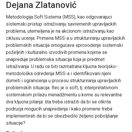
Dejana Zlatanović
Metodologija Soft Sistema (MSS), kao odgovarajuci
sistemski pristup istraživanju savremenih upravljackih
problema, utemeljena je na akcionom istraživanju kao
ciklusu ucenja. Primena MSS-a u strukturiranju upravljackih
problemskih situacija omogucava sprovodenje sistemski
poželjnih i kulturalno izvodivih promena kojima se
unapreduje problemska situacija koja je predmet
istraživanja. U radu ce biti razmatrana kljucna teorijsko-
metodološka odredenja MSS-a i identifikovani njeni
dometi i ogranicenja u procesu strukturiranja upravljackih
problemskih situacija. Rec je o soft, tj. interpretativnom
sistemskom prilazu menadžmentu u kome su relevantna
dva kljucna pitanja: šta treba istražiti da bi se otkrila
podrucja mogucih unapredenja i kako promene treba
implementirati da bi se obezbedilo željeno poboljšanje
situacije?