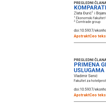
PREGLEDNI ČLAN
KOMPARATI
1
Zlata Đurić
i Bojan
1
Ekonomski fakultet 
2
Comtrade group
doi:10.5937/ekon
Apstrakt
Ceo tekst
PREGLEDNI ČLAN
PRIMENA G
USLUGAMA
Vladimir Senić
Fakultet za hotelijers
doi:10.5937/ekon
Apstrakt
Ceo tekst