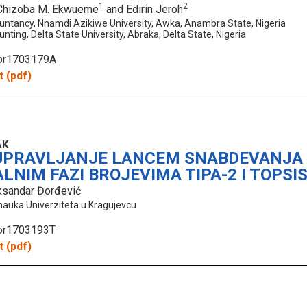
1
2
 Chizoba M. Ekwueme
and Edirin Jeroh
ntancy, Nnamdi Azikiwe University, Awka, Anambra State, Nigeria
ting, Delta State University, Abraka, Delta State, Nigeria
hor1703179A
 (pdf)
AK
UPRAVLJANJE LANCEM SNABDEVANJA
LNIM FAZI BROJEVIMA TIPA-2 I TOPSI
eksandar Đorđević
 nauka Univerziteta u Kragujevcu
hor1703193T
 (pdf)