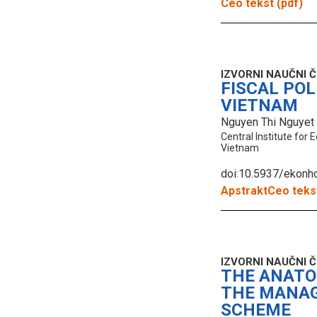
Ceo tekst (pdf)
IZVORNI NAUČNI 
FISCAL POL
VIETNAM
Nguyen Thi Nguyet
Central Institute for
Vietnam
doi:10.5937/ekon
Apstrakt
Ceo tekst
IZVORNI NAUČNI 
THE ANATOM
THE MANAG
SCHEME