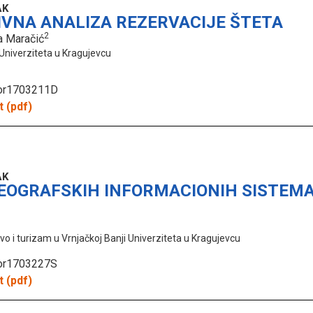
AK
VNA ANALIZA REZERVACIJE ŠTETA
2
a Maračić
Univerziteta u Kragujevcu
hor1703211D
 (pdf)
AK
EOGRAFSKIH INFORMACIONIH SISTEMA
tvo i turizam u Vrnjačkoj Banji Univerziteta u Kragujevcu
hor1703227S
 (pdf)