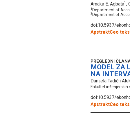
1
Amaka E. Agbata
,
1
Department of Accou
2
Department of Accoun
doi:10.5937/ekon
Apstrakt
Ceo tekst
PREGLEDNI ČLAN
MODEL ZA 
NA INTERVA
Danijela Tadić i Al
Fakultet inženjerskih
doi:10.5937/ekon
Apstrakt
Ceo tekst