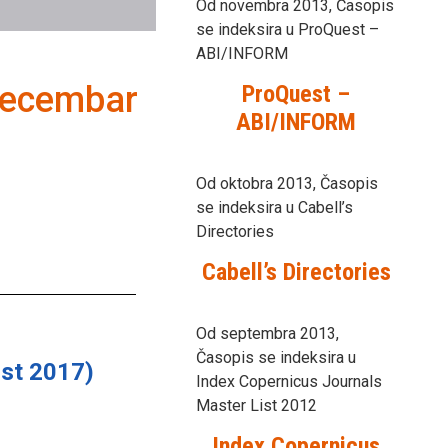
Od novembra 2013, Časopis
se indeksira u ProQuest –
ABI/INFORM
Decembar
ProQuest –
ABI/INFORM
Od oktobra 2013, Časopis
se indeksira u Cabell’s
Directories
Cabell’s Directories
Od septembra 2013,
Časopis se indeksira u
st 2017)
Index Copernicus Journals
Master List 2012
Index Copernicus