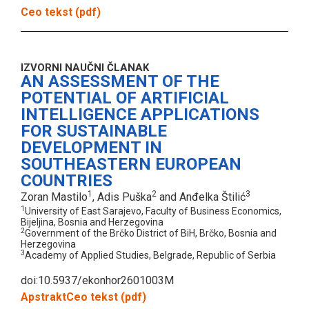
Ceo tekst (pdf)
IZVORNI NAUČNI ČLANAK
AN ASSESSMENT OF THE
POTENTIAL OF ARTIFICIAL
INTELLIGENCE APPLICATIONS
FOR SUSTAINABLE
DEVELOPMENT IN
SOUTHEASTERN EUROPEAN
COUNTRIES
1
2
3
Zoran Mastilo
, Adis Puška
and Anđelka Štilić
1
University of East Sarajevo, Faculty of Business Economics,
Bijeljina, Bosnia and Herzegovina
2
Government of the Brčko District of BiH, Brčko, Bosnia and
Herzegovina
3
Academy of Applied Studies, Belgrade, Republic of Serbia
doi:10.5937/ekonhor2601003M
Apstrakt
Ceo tekst (pdf)