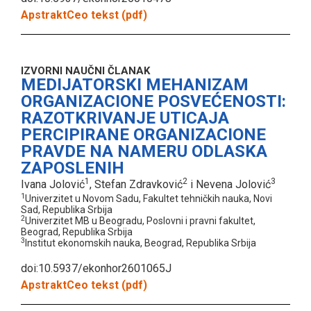
Apstrakt
Ceo tekst (pdf)
IZVORNI NAUČNI ČLANAK
MEDIJATORSKI MEHANIZAM
ORGANIZACIONE POSVEĆENOSTI:
RAZOTKRIVANJE UTICAJA
PERCIPIRANE ORGANIZACIONE
PRAVDE NA NAMERU ODLASKA
ZAPOSLENIH
1
2
3
Ivana Jolović
, Stefan Zdravković
i Nevena Jolović
1
Univerzitet u Novom Sadu, Fakultet tehničkih nauka, Novi
Sad, Republika Srbija
2
Univerzitet MB u Beogradu, Poslovni i pravni fakultet,
Beograd, Republika Srbija
3
Institut ekonomskih nauka, Beograd, Republika Srbija
doi:10.5937/ekonhor2601065J
Apstrakt
Ceo tekst (pdf)