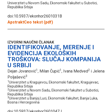
Univerzitet u Novom Sadu, Ekonomski fakultet u Subotici,
Republika Srbija
doi:10.5937/ekonhor2601031B
Apstrakt
Ceo tekst (pdf)
IZVORNI NAUČNI ČLANAK
IDENTIFIKOVANJE, MERENJE I
EVIDENCIJA EKOLOŠKIH
TROŠKOVA: SLUČAJ KOMPANIJA
U SRBIJI
1
1
2
Dejan Jovanović
, Milan Čupić
, Ivana Medved
i Jelena
3
Poljašević
1
Univerzitet u Kragujevcu, Ekonomski fakultet, Kragujevac,
Republika Srbija
2
Univerzitet u Novom Sadu, Ekonomski fakultet u Subotici,
Republika Srbija
3
Univerzitet u Banjoj Luci, Ekonomski fakultet, Banja Luka,
Bosna i Hercegovina
doi:10.5937/ekonhor2601047J