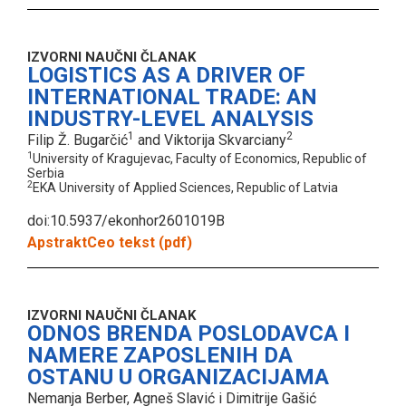
IZVORNI NAUČNI ČLANAK
LOGISTICS AS A DRIVER OF
INTERNATIONAL TRADE: AN
INDUSTRY-LEVEL ANALYSIS
1
2
Filip Ž. Bugarčić
and Viktorija Skvarciany
1
University of Kragujevac, Faculty of Economics, Republic of
Serbia
2
EKA University of Applied Sciences, Republic of Latvia
doi:10.5937/ekonhor2601019B
Apstrakt
Ceo tekst (pdf)
IZVORNI NAUČNI ČLANAK
ODNOS BRENDA POSLODAVCA I
NAMERE ZAPOSLENIH DA
OSTANU U ORGANIZACIJAMA
Nemanja Berber, Agneš Slavić i Dimitrije Gašić