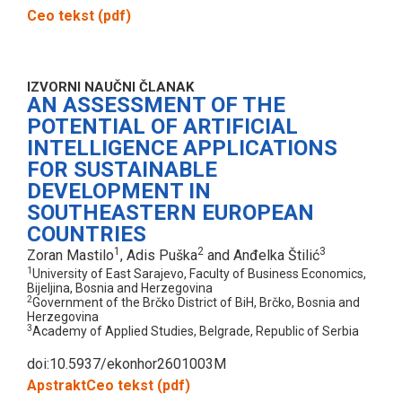
Ceo tekst (pdf)
IZVORNI NAUČNI ČLANAK
AN ASSESSMENT OF THE
POTENTIAL OF ARTIFICIAL
INTELLIGENCE APPLICATIONS
FOR SUSTAINABLE
DEVELOPMENT IN
SOUTHEASTERN EUROPEAN
COUNTRIES
1
2
3
Zoran Mastilo
, Adis Puška
and Anđelka Štilić
1
University of East Sarajevo, Faculty of Business Economics,
Bijeljina, Bosnia and Herzegovina
2
Government of the Brčko District of BiH, Brčko, Bosnia and
Herzegovina
3
Academy of Applied Studies, Belgrade, Republic of Serbia
doi:10.5937/ekonhor2601003M
Apstrakt
Ceo tekst (pdf)