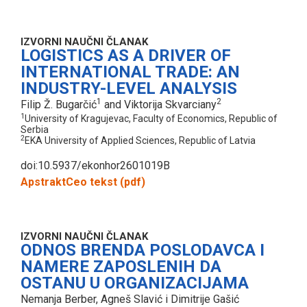
IZVORNI NAUČNI ČLANAK
LOGISTICS AS A DRIVER OF
INTERNATIONAL TRADE: AN
INDUSTRY-LEVEL ANALYSIS
1
2
Filip Ž. Bugarčić
and Viktorija Skvarciany
1
University of Kragujevac, Faculty of Economics, Republic of
Serbia
2
EKA University of Applied Sciences, Republic of Latvia
doi:10.5937/ekonhor2601019B
Apstrakt
Ceo tekst (pdf)
IZVORNI NAUČNI ČLANAK
ODNOS BRENDA POSLODAVCA I
NAMERE ZAPOSLENIH DA
OSTANU U ORGANIZACIJAMA
Nemanja Berber, Agneš Slavić i Dimitrije Gašić