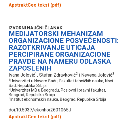
Apstrakt
Ceo tekst (pdf)
IZVORNI NAUČNI ČLANAK
MEDIJATORSKI MEHANIZAM
ORGANIZACIONE POSVEĆENOSTI:
RAZOTKRIVANJE UTICAJA
PERCIPIRANE ORGANIZACIONE
PRAVDE NA NAMERU ODLASKA
ZAPOSLENIH
1
2
3
Ivana Jolović
, Stefan Zdravković
i Nevena Jolović
1
Univerzitet u Novom Sadu, Fakultet tehničkih nauka, Novi
Sad, Republika Srbija
2
Univerzitet MB u Beogradu, Poslovni i pravni fakultet,
Beograd, Republika Srbija
3
Institut ekonomskih nauka, Beograd, Republika Srbija
doi:10.5937/ekonhor2601065J
Apstrakt
Ceo tekst (pdf)