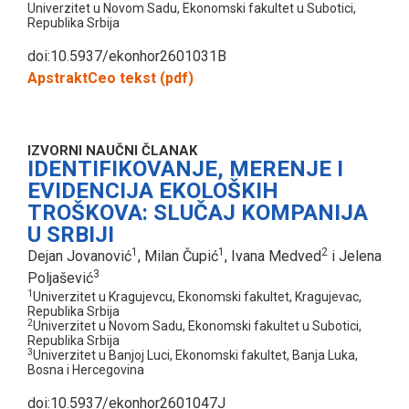
Univerzitet u Novom Sadu, Ekonomski fakultet u Subotici,
Republika Srbija
doi:10.5937/ekonhor2601031B
Apstrakt
Ceo tekst (pdf)
IZVORNI NAUČNI ČLANAK
IDENTIFIKOVANJE, MERENJE I
EVIDENCIJA EKOLOŠKIH
TROŠKOVA: SLUČAJ KOMPANIJA
U SRBIJI
1
1
2
Dejan Jovanović
, Milan Čupić
, Ivana Medved
i Jelena
3
Poljašević
1
Univerzitet u Kragujevcu, Ekonomski fakultet, Kragujevac,
Republika Srbija
2
Univerzitet u Novom Sadu, Ekonomski fakultet u Subotici,
Republika Srbija
3
Univerzitet u Banjoj Luci, Ekonomski fakultet, Banja Luka,
Bosna i Hercegovina
doi:10.5937/ekonhor2601047J