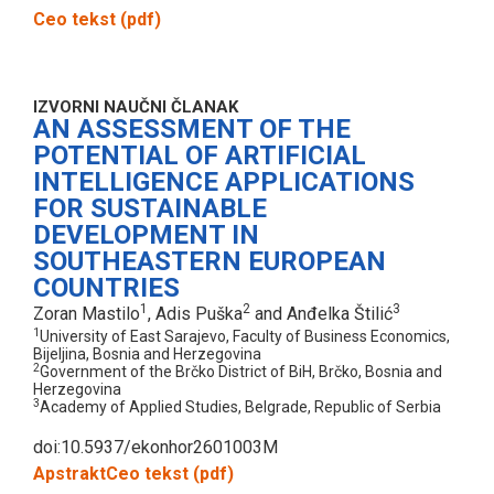
Ceo tekst (pdf)
IZVORNI NAUČNI ČLANAK
AN ASSESSMENT OF THE
POTENTIAL OF ARTIFICIAL
INTELLIGENCE APPLICATIONS
FOR SUSTAINABLE
DEVELOPMENT IN
SOUTHEASTERN EUROPEAN
COUNTRIES
1
2
3
Zoran Mastilo
, Adis Puška
and Anđelka Štilić
1
University of East Sarajevo, Faculty of Business Economics,
Bijeljina, Bosnia and Herzegovina
2
Government of the Brčko District of BiH, Brčko, Bosnia and
Herzegovina
3
Academy of Applied Studies, Belgrade, Republic of Serbia
doi:10.5937/ekonhor2601003M
Apstrakt
Ceo tekst (pdf)