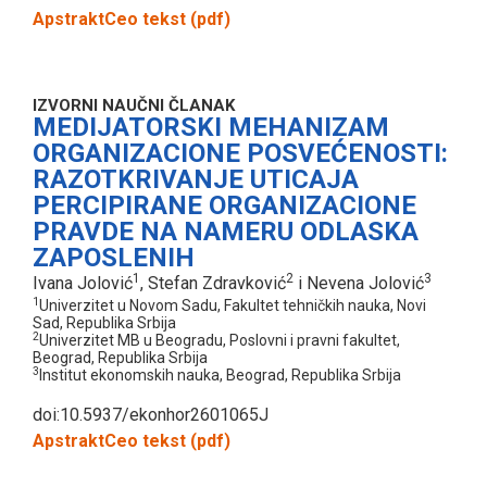
Apstrakt
Ceo tekst (pdf)
IZVORNI NAUČNI ČLANAK
MEDIJATORSKI MEHANIZAM
ORGANIZACIONE POSVEĆENOSTI:
RAZOTKRIVANJE UTICAJA
PERCIPIRANE ORGANIZACIONE
PRAVDE NA NAMERU ODLASKA
ZAPOSLENIH
1
2
3
Ivana Jolović
, Stefan Zdravković
i Nevena Jolović
1
Univerzitet u Novom Sadu, Fakultet tehničkih nauka, Novi
Sad, Republika Srbija
2
Univerzitet MB u Beogradu, Poslovni i pravni fakultet,
Beograd, Republika Srbija
3
Institut ekonomskih nauka, Beograd, Republika Srbija
doi:10.5937/ekonhor2601065J
Apstrakt
Ceo tekst (pdf)