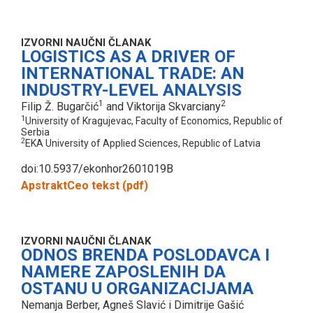
IZVORNI NAUČNI ČLANAK
LOGISTICS AS A DRIVER OF
INTERNATIONAL TRADE: AN
INDUSTRY-LEVEL ANALYSIS
1
2
Filip Ž. Bugarčić
and Viktorija Skvarciany
1
University of Kragujevac, Faculty of Economics, Republic of
Serbia
2
EKA University of Applied Sciences, Republic of Latvia
doi:10.5937/ekonhor2601019B
Apstrakt
Ceo tekst (pdf)
IZVORNI NAUČNI ČLANAK
ODNOS BRENDA POSLODAVCA I
NAMERE ZAPOSLENIH DA
OSTANU U ORGANIZACIJAMA
Nemanja Berber, Agneš Slavić i Dimitrije Gašić