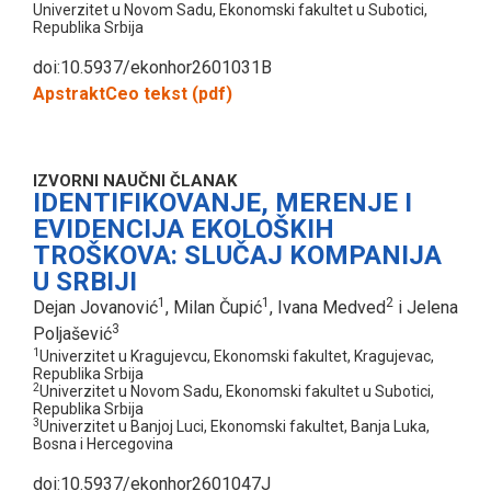
Univerzitet u Novom Sadu, Ekonomski fakultet u Subotici,
Republika Srbija
doi:10.5937/ekonhor2601031B
Apstrakt
Ceo tekst (pdf)
IZVORNI NAUČNI ČLANAK
IDENTIFIKOVANJE, MERENJE I
EVIDENCIJA EKOLOŠKIH
TROŠKOVA: SLUČAJ KOMPANIJA
U SRBIJI
1
1
2
Dejan Jovanović
, Milan Čupić
, Ivana Medved
i Jelena
3
Poljašević
1
Univerzitet u Kragujevcu, Ekonomski fakultet, Kragujevac,
Republika Srbija
2
Univerzitet u Novom Sadu, Ekonomski fakultet u Subotici,
Republika Srbija
3
Univerzitet u Banjoj Luci, Ekonomski fakultet, Banja Luka,
Bosna i Hercegovina
doi:10.5937/ekonhor2601047J