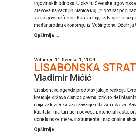
trgovinskih odnosa. U okviru Svetske trgovins
stavova najvažnijih članica koji je poznat pod n
za njegovu reformu. Kao važniji, izdvojili su se 
međunarodnu ekonomiju iz Vašingtona, Džefrija Sk
Opširnije....
Volumen 11 Sveska 1, 2009.
LISABONSKA STRATE
Vladimir Mićić
Lisabonska agenda predstavljala je reakciju Evr
kretanje država članica prema izričito definisan
unija založila za zadržavanje ciljeva i rokova. Kak
kapitala, i na taj način poveća potencijal rasta, 
donela nove mere, instrumente i nacionalne akcio
Opširnije....