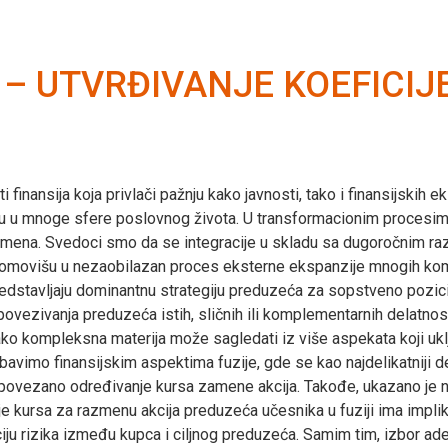
 – UTVRĐIVANJE KOEFICI
 finansija koja privlači pažnju kako javnosti, tako i finansijskih
diru u mnoge sfere poslovnog života. U transformacionim procesi
omena. Svedoci smo da se integracije u skladu sa dugoročnim razv
promovišu u nezaobilazan proces eksterne ekspanzije mnogih ko
edstavljaju dominantnu strategiju preduzeća za sopstveno pozicio
ovezivanja preduzeća istih, sličnih ili komplementarnih delatnost
kompleksna materija može sagledati iz više aspekata koji uključ
avimo finansijskim aspektima fuzije, gde se kao najdelikatniji d
im povezano određivanje kursa zamene akcija. Takođe, ukazano je 
kursa za razmenu akcija preduzeća učesnika u fuziji ima implikac
ciju rizika između kupca i ciljnog preduzeća. Samim tim, izbor ad