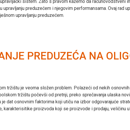
i upravljački sistem. Zato s pravom kažemo da računovodstveni 
 upravljanju preduzećem i njegovim performansama. Ovaj rad upr
ješnom upravljanju preduzećem.
ANJE PREDUZEĆA NA OLI
 tržištu je veoma složen problem. Polazeći od nekih osnovnih pos
olskom tržištu počevši od pretnji, preko sprečavanja ulaska novi
e dat osnovnim faktorima koji utiču na izbor odgovarajuće strate
, karakterisitike proizvoda koji se proizvode i prodaju, veličinu u