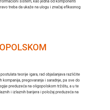
informacioni sistem, kao jedna od komponenti
avo treba da ukaže na ulogu i značaj efikasnog
GOPOLSKOM
tulata teorije igara, rad objašanjava različite
h kompanija, pregovaranja i saradnje, pa sve do
gije preduzeća na oligopolskom tržištu, a u te
laznih i izlaznih barijera i položaj preduzeća na