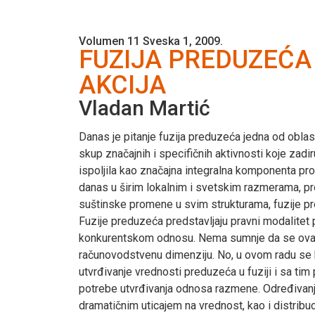
Volumen 11 Sveska 1, 2009.
FUZIJA PREDUZEĆA
AKCIJA
Vladan Martić
Danas je pitanje fuzija preduzeća jedna od oblasti
skup značajnih i specifičnih aktivnosti koje za
ispoljila kao značajna integralna komponenta pr
danas u širim lokalnim i svetskim razmerama, 
suštinske promene u svim strukturama, fuzije pr
Fuzije preduzeća predstavljaju pravni modalitet p
konkurentskom odnosu. Nema sumnje da se ovako 
računovodstvenu dimenziju. No, u ovom radu se b
utvrđivanje vrednosti preduzeća u fuziji i sa t
potrebe utvrđivanja odnosa razmene. Određivanje 
dramatičnim uticajem na vrednost, kao i distribu