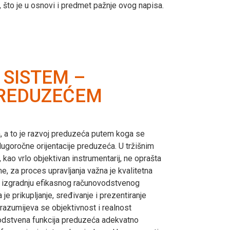
 što je u osnovi i predmet pažnje ovog napisa.
 SISTEM –
PREDUZEĆEM
a, a to je razvoj preduzeća putem koga se
dugoročne orijentacije preduzeća. U tržišnim
kao vrlo objektivan instrumentarij, ne oprašta
e, za proces upravljanja važna je kvalitetna
a izgradnju efikasnog računovodstvenog
 prikupljanje, sređivanje i prezentiranje
drazumijeva se objektivnost i realnost
ovodstvena funkcija preduzeća adekvatno