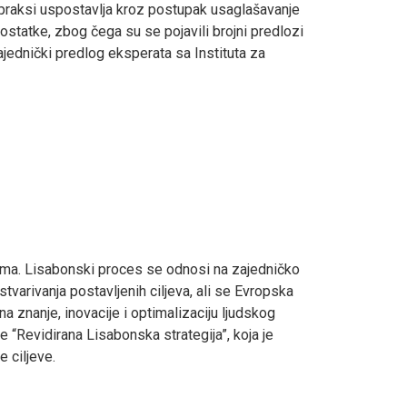
praksi uspostavlja kroz postupak usaglašavanje
ostatke, zbog čega su se pojavili brojni predlozi
ajednički predlog eksperata sa Instituta za
jama. Lisabonski proces se odnosi na zajedničko
varivanja postavljenih ciljeva, ali se Evropska
na znanje, inovacije i optimalizaciju ljudskog
je “Revidirana Lisabonska strategija”, koja je
 ciljeve.