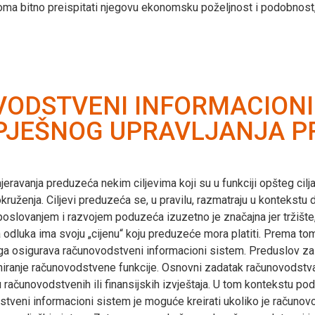
oma bitno preispitati njegovu ekonomsku poželjnost i podobnost,
ODSTVENI INFORMACIONI
PJEŠNOG UPRAVLJANJA 
ravanja preduzeća nekim ciljevima koji su u funkciji opšteg cilj
ruženja. Ciljevi preduzeća se, u pravilu, razmatraju u kontekstu 
poslovanjem i razvojem poduzeća izuzetno je značajna jer tržište, 
 odluka ima svoju „cijenu“ koju preduzeće mora platiti. Prema tom
ega osigurava računovodstveni informacioni sistem. Preduslov z
ranje računovodstvene funkcije. Osnovni zadatak računovodstva je
 računovodstvenih ili finansijskih izvještaja. U tom kontekstu po
odstveni informacioni sistem je moguće kreirati ukoliko je račun