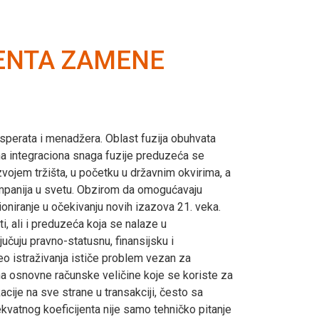
JENTA ZAMENE
 eksperata i menadžera. Oblast fuzija obuhvata
ma integraciona snaga fuzije preduzeća se
ojem tržišta, u početku u državnim okvirima, a
mpanija u svetu. Obzirom da omogućavaju
niranje u očekivanju novih izazova 21. veka.
i, ali i preduzeća koja se nalaze u
uju pravno-statusnu, finansijsku i
eo istraživanja ističe problem vezan za
na osnovne računske veličine koje se koriste za
ije na sve strane u transakciji, često sa
ekvatnog koeficijenta nije samo tehničko pitanje