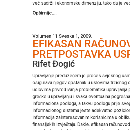
već sadrži i ekonomsku dimenziju, tako da je ve
Opširnije....
Volumen 11 Sveska 1, 2009.
EFIKASAN RAČUNOV
PRETPOSTAVKA US
Rifet Đogić
Upravljanje preduzećem je proces svjesnog usmje
osigurava njegov opstanak u uslovima tržišnog ok
uslovima privređivanja problematika upravljanja 
greške u upravljanju i svaka eventualna pogrešna
informaciona podloga, a takvu podlogu prije sv
informacionog sistema jeste adekvatno pozicioni
informacija zainteresovanim korisnicima u obliku
finansijskih izvještaja. Dakle, efikasan računov