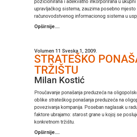
pozicionirana i adekvatno inkorporirana u ukupn
upravljačkog sistema, zauzima posebno mjesto u
računovodstvenog informacionog sistema u usp
Opširnije....
Volumen 11 Sveska 1, 2009.
STRATEŠKO PONAŠ
TRŽIŠTU
Milan Kostić
Proučavanje ponašanja preduzeća na oligopolskom
oblike strateškog ponašanja preduzeća na oligop
povezivanja kompanija. Poseban naglasak u radu j
faktore ubrajamo: starost grane u kojoj se posluje
konkretnom tržištu.
Opširnije....