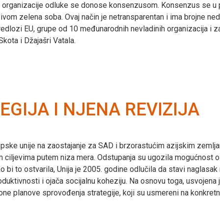
ke organizacije odluke se donose konsenzusom. Konsenzus se u 
azivom zelena soba. Ovaj način je netransparentan i ima brojne ned
predlozi EU, grupe od 10 međunarodnih nevladinih organizacija i z
ota i Džajašri Vatala.
GIJA I NJENA REVIZIJA
opske unije na zaostajanje za SAD i brzorastućim azijskim zeml
im ciljevima putem niza mera. Odstupanja su ugozila mogućnost ost
o bi to ostvarila, Unija je 2005. godine odlučila da stavi naglasak 
produktivnosti i ojača socijalnu koheziju. Na osnovu toga, usvojena 
ne planove sprovođenja strategije, koji su usmereni na konkretne