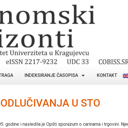
TRAGA
INDEKSIRANJE ČASOPISA
KONTAKT
ODLUČIVANJA U STO
. godine i nasledila je Opšti sporazum o carinama i trgovini. Nj